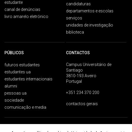
estudante
candidaturas
canal de denúncias
departamentos e escolas
livro amarelo eletrónico
serviços
unidades de investigação
biblioteca
PÚBLICOS
CONTACTOS
Campus Universitário de
futuros estudantes
Santiago
estudantes ua
3810-193 Aveiro
estudantes internacionais
Portugal
alumni
+351 234 370 200
pessoas ua
sociedade
contactos gerais
comunicação e media
Proteção de dados
Termos de utilização
Acessibilidade
Mapa do site