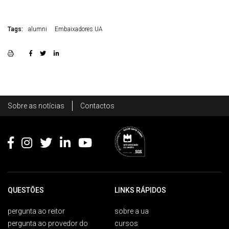
Tags:
alumni
Embaixadores UA
Rodapé
Sobre as notícias
Contactos
Footer
QUESTÕES
LINKS RÁPIDOS
pergunta ao reitor
sobre a ua
pergunta ao provedor do
cursos