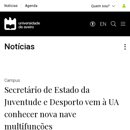
Notícias
Agenda
Quem sou?
Navegação Principal
EN
Notícias
Detalhes
Campus
Secretário de Estado da
Juventude e Desporto vem à UA
conhecer nova nave
multifunções