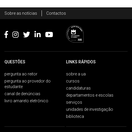
Rodapé
Sobre as notícias
Contactos
Footer
QUESTÕES
LINKS RÁPIDOS
pergunta ao reitor
sobre a ua
pergunta ao provedor do
cursos
estudante
candidaturas
canal de denúncias
departamentos e escolas
livro amarelo eletrónico
serviços
unidades de investigação
biblioteca