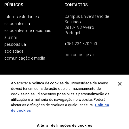
PÚBLICOS
CONTACTOS
Campus Universitário de
futuros estudantes
Santiago
estudantes ua
3810-193 Aveiro
estudantes internacionais
Portugal
alumni
+351 234 370 200
pessoas ua
sociedade
contactos gerais
comunicação e media
Proteção de dados
Termos de utilização
Acessibilidade
Mapa do site
Ao aceitar a política de cookies da Universidade de Aveiro
Universidade de Aveiro 2026
deverá ter em consideração que o armazenamento de
cookies no seu dispositivo possibilita a personalização da
utilização e a melhoria de navegação no website. Poderá
alterar as definições de cookies a qualquer altura.
Política
de cookies
Alterar definições de cookies