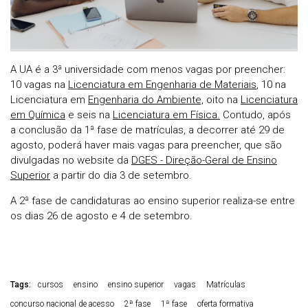
A UA é a 3ª universidade com menos vagas por preencher:
10 vagas na
Licenciatura em Engenharia de Materiais
, 10 na
Licenciatura em
Engenharia do Ambiente,
oito na
Licenciatura
em Química
e seis na
Licenciatura em Física.
Contudo, após
a conclusão da 1ª fase de matrículas, a decorrer até 29 de
agosto, poderá haver mais vagas para preencher, que são
divulgadas no website da
DGES - Direção-Geral de Ensino
Superior
a partir do dia 3 de setembro.
A 2ª fase de candidaturas ao ensino superior realiza-se entre
os dias 26 de agosto e 4 de setembro.
Tags:
cursos
ensino
ensino superior
vagas
Matrículas
concurso nacional de acesso
2ª fase
1ª fase
oferta formativa