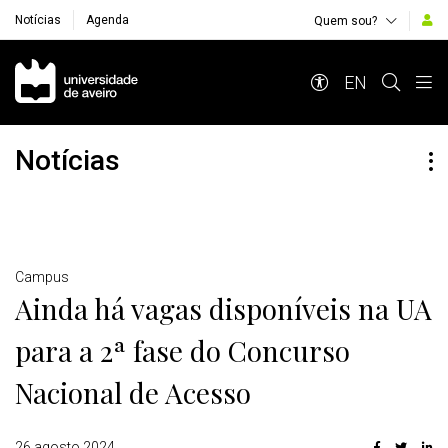
Notícias
Agenda
Quem sou?
Navegação Principal
EN
Notícias
Detalhes
Campus
Ainda há vagas disponíveis na UA
para a 2ª fase do Concurso
Nacional de Acesso
26 agosto 2024