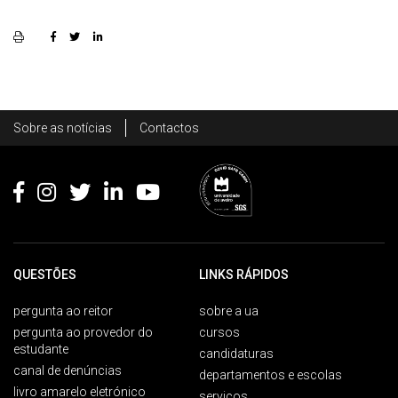
Rodapé
Sobre as notícias
Contactos
Footer
QUESTÕES
LINKS RÁPIDOS
pergunta ao reitor
sobre a ua
pergunta ao provedor do
cursos
estudante
candidaturas
canal de denúncias
departamentos e escolas
livro amarelo eletrónico
serviços