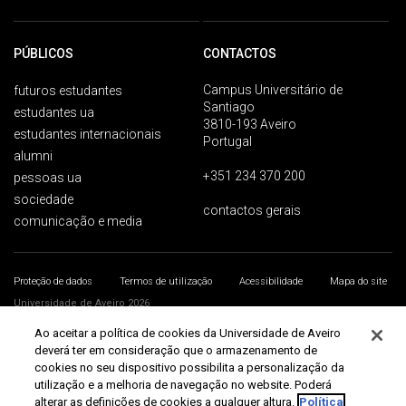
PÚBLICOS
CONTACTOS
Campus Universitário de
futuros estudantes
Santiago
estudantes ua
3810-193 Aveiro
estudantes internacionais
Portugal
alumni
+351 234 370 200
pessoas ua
sociedade
contactos gerais
comunicação e media
Proteção de dados
Termos de utilização
Acessibilidade
Mapa do site
Universidade de Aveiro 2026
Ao aceitar a política de cookies da Universidade de Aveiro
deverá ter em consideração que o armazenamento de
cookies no seu dispositivo possibilita a personalização da
utilização e a melhoria de navegação no website. Poderá
alterar as definições de cookies a qualquer altura.
Política