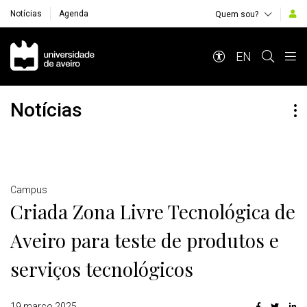
Notícias
Agenda
Quem sou?
Navegação Principal
EN
Notícias
Detalhes
Campus
Criada Zona Livre Tecnológica de
Aveiro para teste de produtos e
serviços tecnológicos
19 março 2025