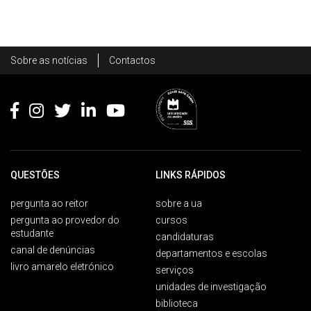
Rodapé
Sobre as notícias
Contactos
Footer
QUESTÕES
LINKS RÁPIDOS
pergunta ao reitor
sobre a ua
pergunta ao provedor do
cursos
estudante
candidaturas
canal de denúncias
departamentos e escolas
livro amarelo eletrónico
serviços
unidades de investigação
biblioteca