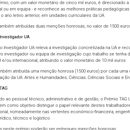
émio, com um valor monetário de cinco mil euros, é direcionado a d
ual ou em equipa - e reconhece as melhores práticas pedagógica
 o ano letivo anterior, em unidades curriculares da UA.
ambém atribuídas duas menções honrosas, no valor de 1500 euro
Investigador UA
o Investigador UA releva a investigação concretizada na UA e re
vo investigador ou equipa de investigação cujo trabalho se tenha d
 e/ou internacional, atribuindo o valor monetário de 10 mil euros.
mbém atribuída uma menção honrosa (1500 euros) por cada uma 
gação da UA: Artes e Humanidades; Ciências; Ciências Sociais e En
 TAG
do ao pessoal técnico, administrativo e de gestão, o Prémio TAG UA
tem como objetivo distinguir o papel relevante destes trabalhado
cional, nomeadamente nas vertentes económico-financeira, engenhar
rídico, técnico e logístico.
 neste prémio poderão ser entregues menções honrosas.