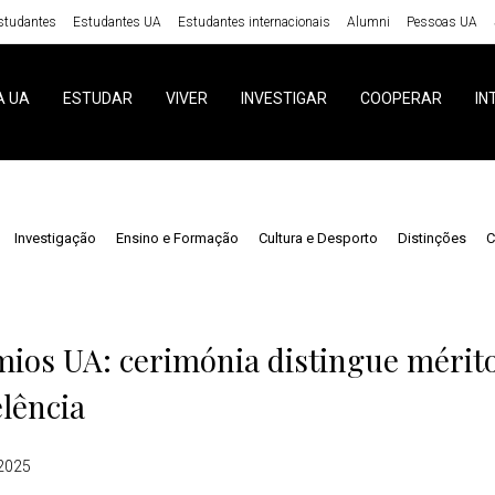
studantes
Estudantes UA
Estudantes internacionais
Alumni
Pessoas UA
A UA
ESTUDAR
VIVER
INVESTIGAR
COOPERAR
IN
Investigação
Ensino e Formação
Cultura e Desporto
Distinções
C
s
ios UA: cerimónia distingue mérito
lência
 2025