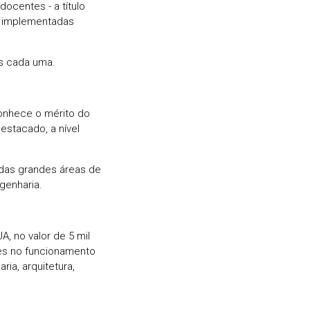
ocentes - a título
s implementadas
s cada uma.
conhece o mérito do
estacado, a nível
das grandes áreas de
genharia.
, no valor de 5 mil
res no funcionamento
ia, arquitetura,