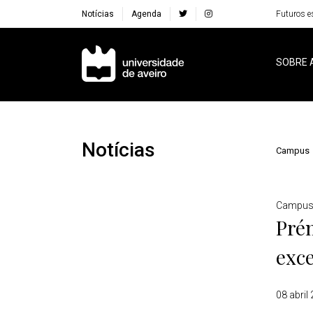
Notícias
Agenda
Futuros e
Navegação Principal
SOBRE 
Notícias
Campus
Detalhes
Campu
Prém
exce
08 abril