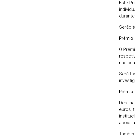
Este Pr
individ
durante
Serão t
Prémio 
O Prémi
respeti
nacional
Será ta
investi
Prémio
Destina
euros, 
institu
apoio ju
Também