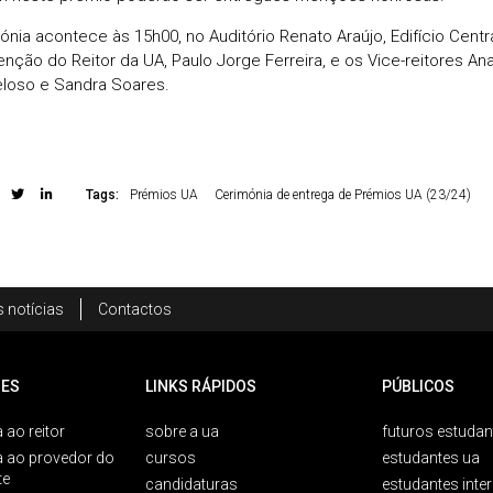
ónia acontece às 15h00, no Auditório Renato Araújo, Edifício Centra
enção do Reitor da UA, Paulo Jorge Ferreira, e os Vice-reitores Ana L
loso e Sandra Soares.
Tags:
Prémios UA
Cerimónia de entrega de Prémios UA (23/24)
 notícias
Contactos
ES
LINKS RÁPIDOS
PÚBLICOS
 ao reitor
sobre a ua
futuros estudan
a ao provedor do
cursos
estudantes ua
te
candidaturas
estudantes inte