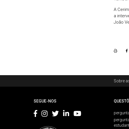
A Cerim
a interv
João Ve
Rodapé
Sobre as
Footer
SEGUE-NOS
QUESTÕ
pergunta
pergunt
estudan