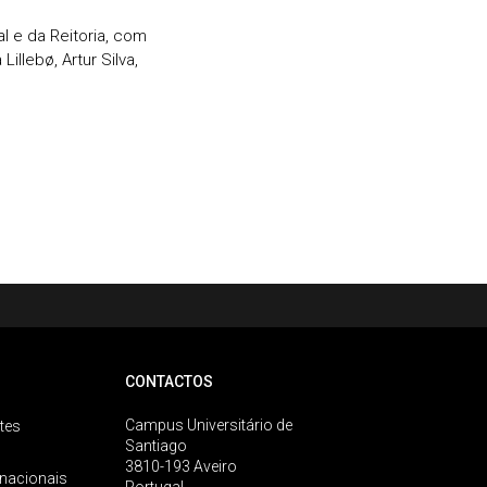
l e da Reitoria, com
illebø, Artur Silva,
CONTACTOS
Campus Universitário de
tes
Santiago
3810-193 Aveiro
rnacionais