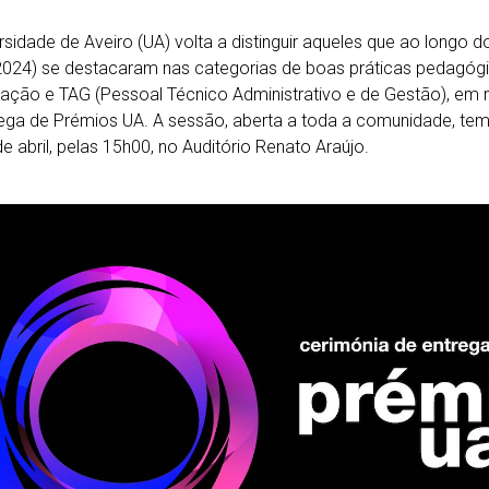
rsidade de Aveiro (UA) volta a distinguir aqueles que ao longo do
024) se destacaram nas categorias de boas práticas pedagóg
gação e TAG (Pessoal Técnico Administrativo e de Gestão), em
ega de Prémios UA. A sessão, aberta a toda a comunidade, tem
de abril, pelas 15h00, no Auditório Renato Araújo.