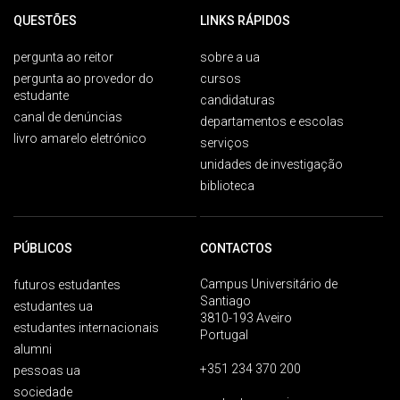
QUESTÕES
LINKS RÁPIDOS
pergunta ao reitor
sobre a ua
pergunta ao provedor do
cursos
estudante
candidaturas
canal de denúncias
departamentos e escolas
livro amarelo eletrónico
serviços
unidades de investigação
biblioteca
PÚBLICOS
CONTACTOS
Campus Universitário de
futuros estudantes
Santiago
estudantes ua
3810-193 Aveiro
estudantes internacionais
Portugal
alumni
+351 234 370 200
pessoas ua
sociedade