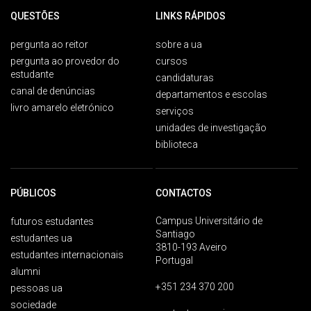
QUESTÕES
LINKS RÁPIDOS
pergunta ao reitor
sobre a ua
pergunta ao provedor do
cursos
estudante
candidaturas
canal de denúncias
departamentos e escolas
livro amarelo eletrónico
serviços
unidades de investigação
biblioteca
PÚBLICOS
CONTACTOS
Campus Universitário de
futuros estudantes
Santiago
estudantes ua
3810-193 Aveiro
estudantes internacionais
Portugal
alumni
+351 234 370 200
pessoas ua
sociedade