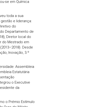
rou-se em Química
veu toda a sua
gestão e liderança:
iretivo do
 do Departamento de
), Diretor local do
tor do Mestrado em
 (2013–2018). Desde
ão, Inovação, 3.º
versidade: Assembleia
mbleia Estatutária
esentação
ntegrou o Executive
residente da
mo o Prémio Estímulo
de Ouro de Mérito