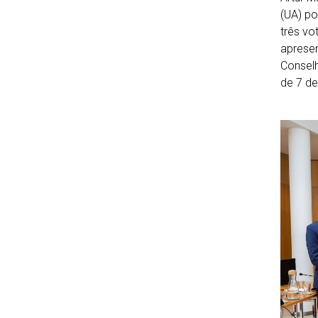
(UA) po
três vo
apresen
Conselh
de 7 de