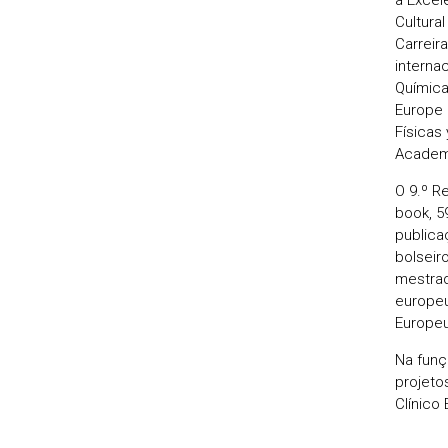
Cultura
Carreir
interna
Química
Europe 
Físicas
Academi
O 9.º Re
book, 59
publica
bolseir
mestrad
europeu
Europeu
Na funç
projeto
Clínico 