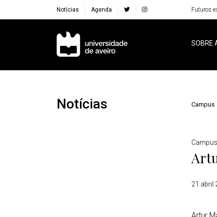
Notícias
Agenda
Futuros e
Navegação Principal
SOBRE 
Notícias
Campus
Detalhes
Campu
Artu
21 abril
Artur M