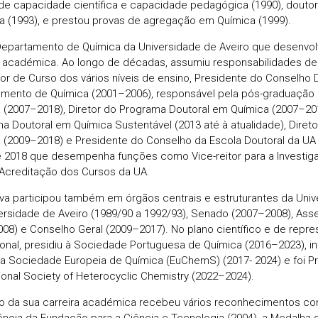
de capacidade científica e capacidade pedagógica (1990), douto
a (1993), e prestou provas de agregação em Química (1999).
Departamento de Química da Universidade de Aveiro que desenvol
a académica. Ao longo de décadas, assumiu responsabilidades de 
etor de Curso dos vários níveis de ensino, Presidente do Conselho D
mento de Química (2001–2006), responsável pela pós-graduação
 (2007–2018), Diretor do Programa Doutoral em Química (2007–2018
a Doutoral em Química Sustentável (2013 até à atualidade), Dire
 (2009–2018) e Presidente do Conselho da Escola Doutoral da UA
 2018 que desempenha funções como Vice-reitor para a Investigaç
 Acreditação dos Cursos da UA.
ilva participou também em órgãos centrais e estruturantes da Uni
ersidade de Aveiro (1989/90 a 1992/93), Senado (2007–2008), Asse
008) e Conselho Geral (2009–2017). No plano científico e de repr
cional, presidiu à Sociedade Portuguesa de Química (2016–2023), i
a Sociedade Europeia de Química (EuChemS) (2017- 2024) e foi P
tional Society of Heterocyclic Chemistry (2022–2024).
o da sua carreira académica recebeu vários reconhecimentos co
ência da Fundação para a Ciência e Tecnologia (2004), a Medalha 