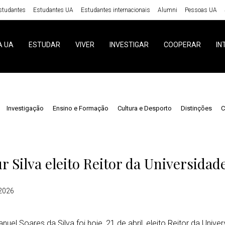
studantes
Estudantes UA
Estudantes internacionais
Alumni
Pessoas UA
A UA
ESTUDAR
VIVER
INVESTIGAR
COOPERAR
IN
Investigação
Ensino e Formação
Cultura e Desporto
Distinções
C
s
r Silva eleito Reitor da Universidad
 2026
anuel Soares da Silva foi hoje, 21 de abril, eleito Reitor da Unive