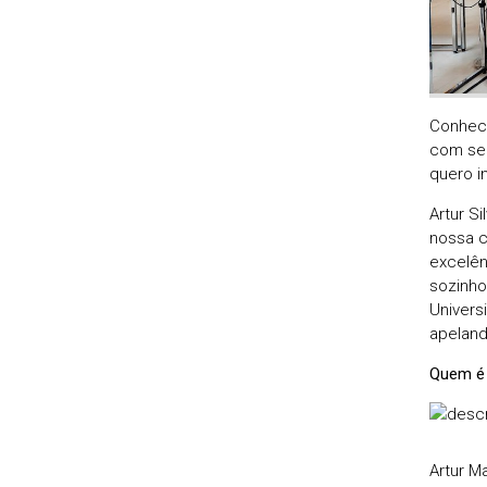
Conheci
com sen
quero i
Artur S
nossa c
excelên
sozinho
Univers
apeland
Quem é 
Artur M