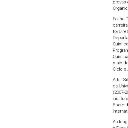
provas 
Orgânic
Foi no 
carreir
foi Dir
Departa
Química
Program
Química
maio de
Ciclo e
Artur S
da Univ
(2007-2
institu
Board d
Interna
Ao long
à Excel