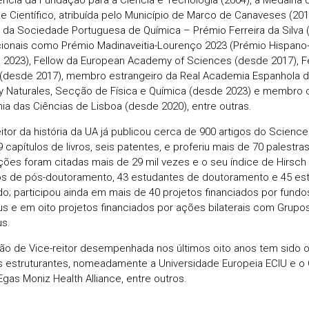
l e Científico, atribuída pelo Município de Marco de Canaveses (201
a da Sociedade Portuguesa de Química – Prémio Ferreira da Silva (
cionais como Prémio Madinaveitia-Lourenço 2023 (Prémio Hispano
 2023), Fellow da European Academy of Sciences (desde 2017), F
(desde 2017), membro estrangeiro da Real Academia Espanhola de
 y Naturales, Secção de Física e Química (desde 2023) e membro
a das Ciências de Lisboa (desde 2020), entre outras.
itor da história da UA já publicou cerca de 900 artigos do Science 
 capítulos de livros, seis patentes, e proferiu mais de 70 palestra
ções foram citadas mais de 29 mil vezes e o seu índice de Hirsch 
os de pós-doutoramento, 43 estudantes de doutoramento e 45 es
o; participou ainda em mais de 40 projetos financiados por fundo
s e em oito projetos financiados por ações bilaterais com Grupo
s.
ão de Vice-reitor desempenhada nos últimos oito anos tem sido o l
s estruturantes, nomeadamente a Universidade Europeia ECIU e 
Egas Moniz Health Alliance, entre outros.