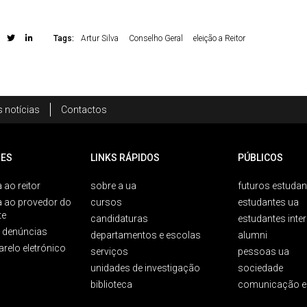
Tags:
Artur Silva
Conselho Geral
eleição a Reitor
 notícias
Contactos
ES
LINKS RÁPIDOS
PÚBLICOS
 ao reitor
sobre a ua
futuros estudan
a ao provedor do
cursos
estudantes ua
te
candidaturas
estudantes inte
e denúncias
departamentos e escolas
alumni
arelo eletrónico
serviços
pessoas ua
unidades de investigação
sociedade
biblioteca
comunicação e