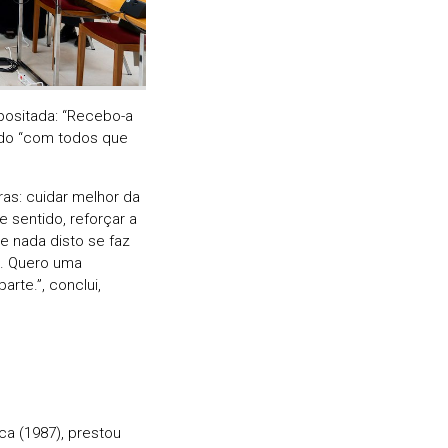
positada: “Recebo-a
ndo “com todos que
ras: cuidar melhor da
sentido, reforçar a
e nada disto se faz
o. Quero uma
rte.”, conclui,
ca (1987), prestou