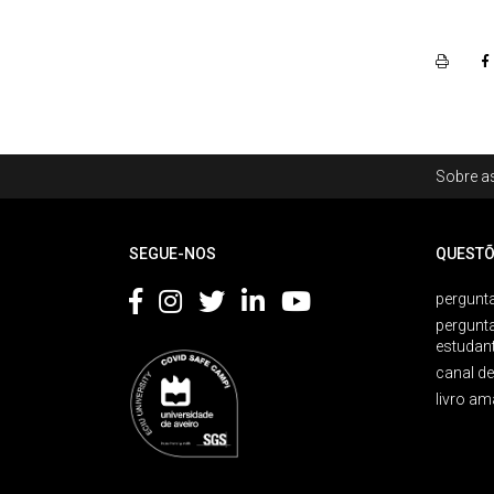
Rodapé
Sobre as
Footer
SEGUE-NOS
QUESTÕ
pergunta
pergunt
estudan
canal d
livro am