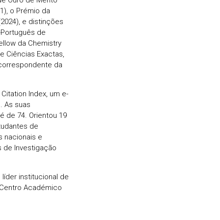
1), o Prémio da
2024), e distinções
-Português de
ellow da Chemistry
 Ciências Exactas,
 correspondente da
Citation Index, um e-
s. As suas
é de 74. Orientou 19
tudantes de
s nacionais e
s de Investigação
íder institucional de
o Centro Académico