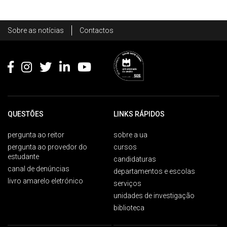
Rodapé
Sobre as notícias
Contactos
Footer
QUESTÕES
LINKS RÁPIDOS
pergunta ao reitor
sobre a ua
pergunta ao provedor do
cursos
estudante
candidaturas
canal de denúncias
departamentos e escolas
livro amarelo eletrónico
serviços
unidades de investigação
biblioteca