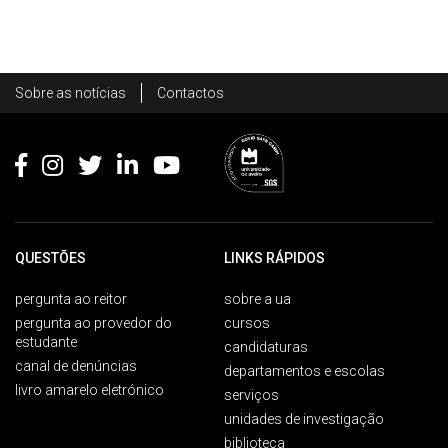
Rodapé
Sobre as notícias
Contactos
Footer
QUESTÕES
LINKS RÁPIDOS
pergunta ao reitor
sobre a ua
pergunta ao provedor do
cursos
estudante
candidaturas
canal de denúncias
departamentos e escolas
livro amarelo eletrónico
serviços
unidades de investigação
biblioteca