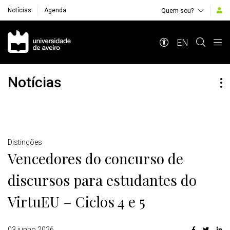
Notícias
Agenda
Quem sou?
Navegação Principal
EN
Notícias
Detalhes
Distinções
Vencedores do concurso de
discursos para estudantes do
VirtuEU – Ciclos 4 e 5
03 junho 2026