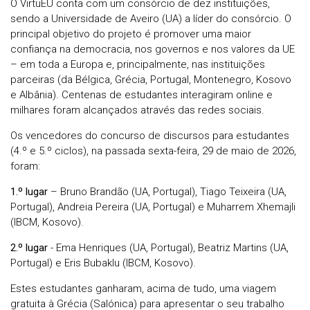
O VirtuEU conta com um consórcio de dez instituições,
sendo a Universidade de Aveiro (UA) a líder do consórcio. O
principal objetivo do projeto é promover uma maior
confiança na democracia, nos governos e nos valores da UE
– em toda a Europa e, principalmente, nas instituições
parceiras (da Bélgica, Grécia, Portugal, Montenegro, Kosovo
e Albânia). Centenas de estudantes interagiram online e
milhares foram alcançados através das redes sociais.
Os vencedores do concurso de discursos para estudantes
(4.º e 5.º ciclos), na passada sexta-feira, 29 de maio de 2026,
foram:
1.º lugar
– Bruno Brandão (UA, Portugal), Tiago Teixeira (UA,
Portugal), Andreia Pereira (UA, Portugal) e Muharrem Xhemajli
(IBCM, Kosovo).
2.º lugar
- Ema Henriques (UA, Portugal), Beatriz Martins (UA,
Portugal) e Eris Bubaklu (IBCM, Kosovo).
Estes estudantes ganharam, acima de tudo, uma viagem
gratuita à Grécia (Salónica) para apresentar o seu trabalho