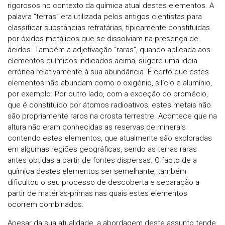
rigorosos no contexto da química atual destes elementos. A
palavra “terras” era utilizada pelos antigos cientistas para
classificar substâncias refratárias, tipicamente constituídas
por óxidos metálicos que se dissolviam na presença de
ácidos. Também a adjetivação “raras”, quando aplicada aos
elementos químicos indicados acima, sugere uma ideia
errónea relativamente à sua abundância. É certo que estes
elementos não abundam como o oxigénio, silício e alumínio,
por exemplo. Por outro lado, com a exceção do promécio,
que é constituído por átomos radioativos, estes metais não
são propriamente raros na crosta terrestre. Acontece que na
altura não eram conhecidas as reservas de minerais
contendo estes elementos, que atualmente são exploradas
em algumas regiões geográficas, sendo as terras raras
antes obtidas a partir de fontes dispersas. O facto de a
química destes elementos ser semelhante, também
dificultou o seu processo de descoberta e separação a
partir de matérias-primas nas quais estes elementos
ocorrem combinados.
Apesar da sua atualidade, a abordagem deste assunto tende