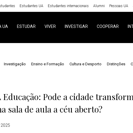
studantes
Estudantes UA
Estudantes internacionais
Alumni
Pessoas UA
A UA
ESTUDAR
VIVER
INVESTIGAR
COOPERAR
IN
Investigação
Ensino e Formação
Cultura e Desporto
Distinções
C
 Educação: Pode a cidade transfor
 sala de aula a céu aberto?
 2025