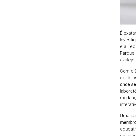
É exata
Investi
e a Tec
Parque 
azulejo
Com o E
edifíci
onde se
laborató
mudança
interat
Uma das
membro
educati
colabor