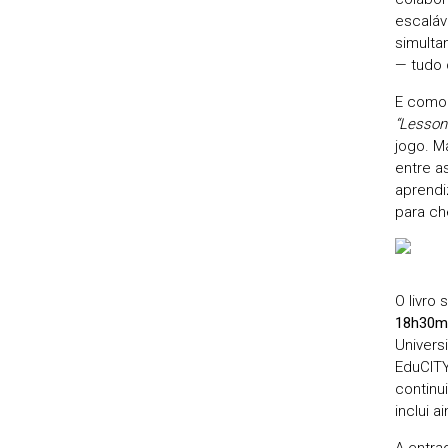
escaláv
simulta
— tudo 
E como 
“Lesson
jogo. M
entre as
aprendi
para ch
O livro
18h30min
Univers
EduCITY
continu
inclui 