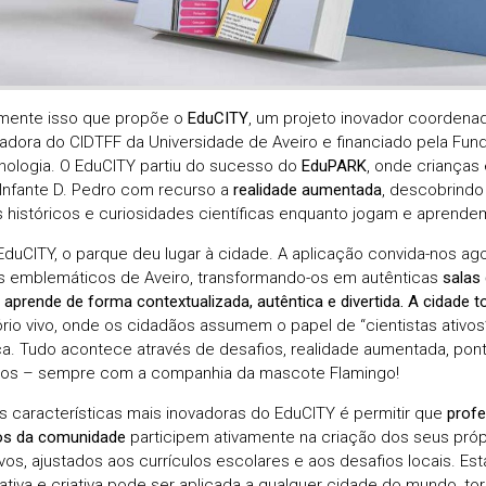
mente isso que propõe o
EduCITY
, um projeto inovador coordena
gadora do CIDTFF da Universidade de Aveiro e financiado pela Fun
nologia. O EduCITY partiu do sucesso do
EduPARK
, onde crianças
Infante D. Pedro com recurso a
realidade aumentada
,
descobrindo 
s históricos e curiosidades científicas enquanto jogam e aprende
duCITY, o parque deu lugar à cidade. A aplicação convida-nos ago
os emblemáticos de Aveiro, transformando-os em autênticas
salas 
 aprende de forma contextualizada, autêntica e divertida. A cidade 
rio vivo
, onde os cidadãos assumem o papel de “cientistas ativos
. Tudo acontece através de desafios, realidade aumentada, pon
ivos – sempre com a companhia da mascote Flamingo!
 características mais inovadoras do EduCITY é permitir que
profe
s da comunidade
participem ativamente na criação dos seus próp
vos, ajustados aos currículos escolares e aos desafios locais. E
ativa e criativa pode ser aplicada a qualquer cidade do mundo, to