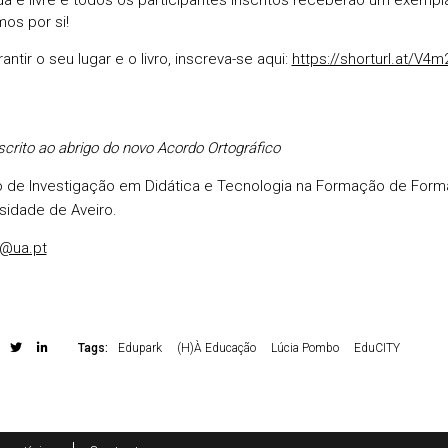
da é livre e todos os participantes inscritos receberão um exemplar
os por si!
antir o seu lugar e o livro, inscreva-se aqui:
https://shorturl.at/V4m
scrito ao abrigo do novo Acordo Ortográfico
o de Investigação em Didática e Tecnologia na Formação de Form
sidade de Aveiro.
@ua.pt
Tags:
Edupark
(H)À Educação
Lúcia Pombo
EduCITY