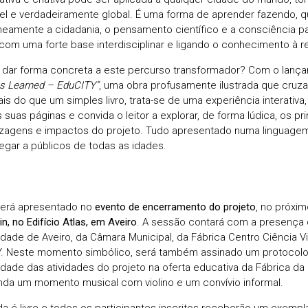
el e verdadeiramente global. É uma forma de aprender fazendo, 
neamente a cidadania, o pensamento científico e a consciência pa
com uma forte base interdisciplinar e ligando o conhecimento à re
dar forma concreta a este percurso transformador? Com o lança
s Learned – EduCITY”
, uma obra profusamente ilustrada que cruza 
ais do que um simples livro, trata-se de uma experiência interativa
 suas páginas e convida o leitor a explorar, de forma lúdica, os pr
zagens e impactos do projeto. Tudo apresentado numa linguagem
egar a públicos de todas as idades.
 será apresentado no
evento de encerramento do projeto
,
no próxi
, no Edifício Atlas, em Aveiro
. A sessão contará com a presença 
idade de Aveiro, da Câmara Municipal, da Fábrica Centro Ciência V
. Neste momento simbólico, será também assinado um protocolo
idade das atividades do projeto na oferta educativa da Fábrica da
ainda um momento musical com violino e um convívio informal.