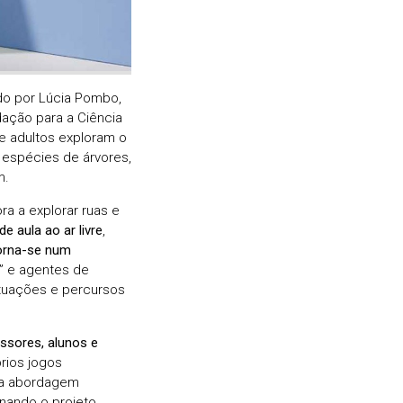
do por Lúcia Pombo,
dação para a Ciência
 e adultos exploram o
espécies de árvores,
m.
ra a explorar ruas e
de aula ao ar livre
,
torna-se num
” e agentes de
tuações e percursos
ssores, alunos e
rios jogos
sta abordagem
rnando o projeto