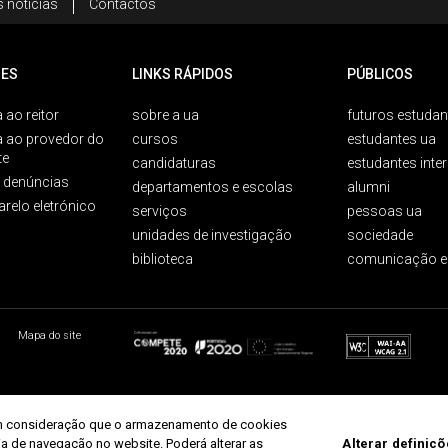
 notícias
Contactos
ES
LINKS RÁPIDOS
PÚBLICOS
 ao reitor
sobre a ua
futuros estudan
a ao provedor do
cursos
estudantes ua
te
candidaturas
estudantes inte
e denúncias
departamentos e escolas
alumni
arelo eletrónico
serviços
pessoas ua
unidades de investigação
sociedade
biblioteca
comunicação e
Mapa do site
r em consideração que o armazenamento de cookies
ria de navegação no website. Poderá alterar as
Alterar definiç