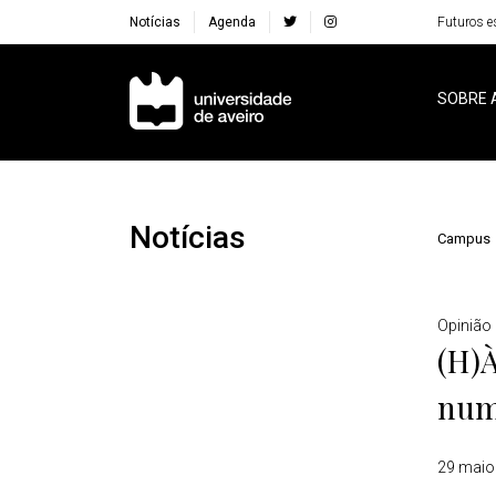
Notícias
Agenda
Futuros e
Navegação Principal
SOBRE 
Notícias
Campus
Detalhes
Opinião
(H)À
numa
29 maio