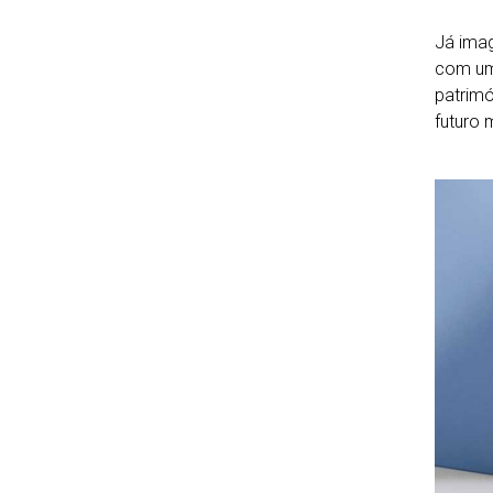
Já imag
com um
patrimó
futuro 