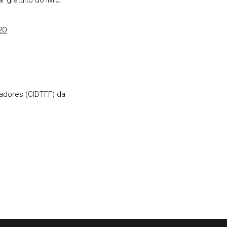
 gratuito do livro.
2O
adores (CIDTFF) da