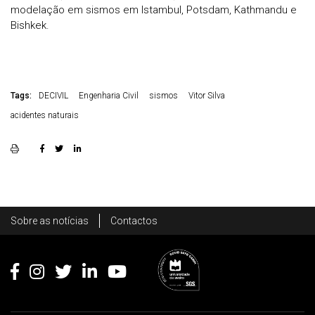
modelação em sismos em Istambul, Potsdam, Kathmandu e
Bishkek.
Tags:
DECIVIL
Engenharia Civil
sismos
Vitor Silva
acidentes naturais
Rodapé
Sobre as notícias
Contactos
Footer