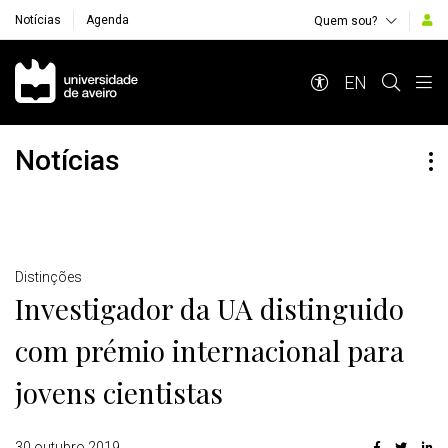
Notícias
Agenda
Quem sou?
Navegação Principal
EN
Notícias
Detalhes
Distinções
Investigador da UA distinguido
com prémio internacional para
jovens cientistas
30 outubro 2019