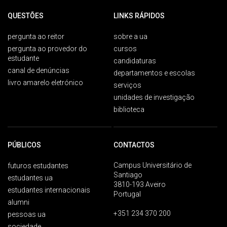
QUESTÕES
LINKS RÁPIDOS
pergunta ao reitor
sobre a ua
pergunta ao provedor do
cursos
estudante
candidaturas
canal de denúncias
departamentos e escolas
livro amarelo eletrónico
serviços
unidades de investigação
biblioteca
PÚBLICOS
CONTACTOS
Campus Universitário de
futuros estudantes
Santiago
estudantes ua
3810-193 Aveiro
estudantes internacionais
Portugal
alumni
+351 234 370 200
pessoas ua
sociedade