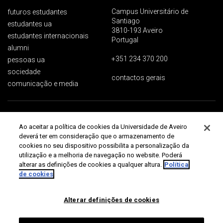
Campus Universitário de
futuros estudantes
Santiago
estudantes ua
3810-193 Aveiro
estudantes internacionais
Portugal
alumni
+351 234 370 200
pessoas ua
sociedade
contactos gerais
comunicação e media
Proteção de dados
Termos de utilização
Acessibilidade
Mapa do site
Ao aceitar a política de cookies da Universidade de Aveiro
Universidade de Aveiro 2026
deverá ter em consideração que o armazenamento de
cookies no seu dispositivo possibilita a personalização da
utilização e a melhoria de navegação no website. Poderá
alterar as definições de cookies a qualquer altura.
Política
de cookies
Alterar definições de cookies