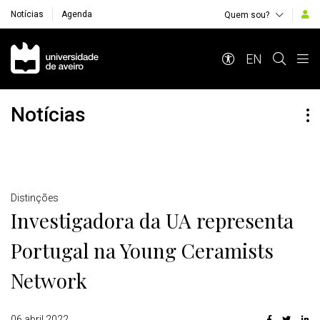
Notícias
Agenda
Quem sou?
Navegação Principal
EN
Notícias
Detalhes
Distinções
Investigadora da UA representa
Portugal na Young Ceramists
Network
06 abril 2022