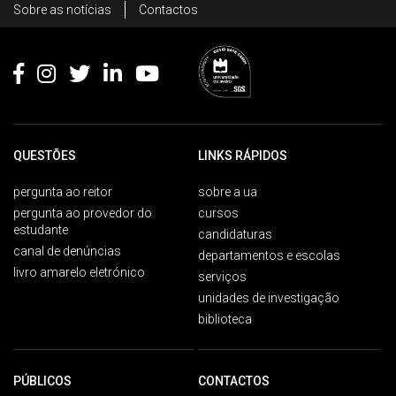
Sobre as notícias
Contactos
Footer
QUESTÕES
LINKS RÁPIDOS
pergunta ao reitor
sobre a ua
pergunta ao provedor do
cursos
estudante
candidaturas
canal de denúncias
departamentos e escolas
livro amarelo eletrónico
serviços
unidades de investigação
biblioteca
PÚBLICOS
CONTACTOS