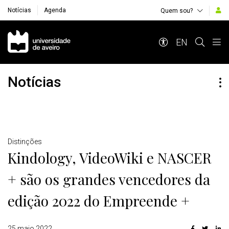
Notícias
Agenda
Quem sou?
Navegação Principal
EN
Notícias
Detalhes
Distinções
Kindology, VideoWiki e NASCER
+ são os grandes vencedores da
edição 2022 do Empreende +
25 maio 2022