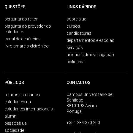
QUESTÕES
LINKS RÁPIDOS
pergunta ao reitor
sobre a ua
pergunta ao provedor do
cursos
estudante
candidaturas
canal de denúncias
departamentos e escolas
livro amarelo eletrónico
serviços
unidades de investigação
biblioteca
PÚBLICOS
CONTACTOS
Campus Universitário de
futuros estudantes
Santiago
estudantes ua
3810-193 Aveiro
estudantes internacionais
Portugal
alumni
+351 234 370 200
pessoas ua
sociedade