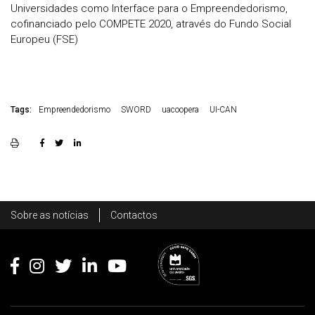
Universidades como Interface para o Empreendedorismo,
cofinanciado pelo COMPETE 2020, através do Fundo Social
Europeu (FSE)
Tags:
Empreendedorismo
SWORD
uacoopera
UI-CAN
Rodapé
Sobre as notícias
Contactos
Footer