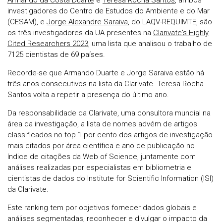
Armando da Costa Duarte
e
Teresa Rocha Santos
, ambos
investigadores do Centro de Estudos do Ambiente e do Mar
(CESAM), e
Jorge Alexandre Saraiva
, do LAQV-REQUIMTE, são
os três investigadores da UA presentes na
Clarivate's Highly
Cited Researchers 2023
, uma lista que analisou o trabalho de
7125 cientistas de 69 países.
Recorde-se que Armando Duarte e Jorge Saraiva estão há
três anos consecutivos na lista da Clarivate. Teresa Rocha
Santos volta a repetir a presença do último ano.
Da responsabilidade da Clarivate, uma consultora mundial na
área da investigação, a lista de nomes advém de artigos
classificados no top 1 por cento dos artigos de investigação
mais citados por área científica e ano de publicação no
índice de citações da Web of Science, juntamente com
análises realizadas por especialistas em bibliometria e
cientistas de dados do Institute for Scientific Information (ISI)
da Clarivate.
Este ranking tem por objetivos fornecer dados globais e
análises segmentadas, reconhecer e divulgar o impacto da