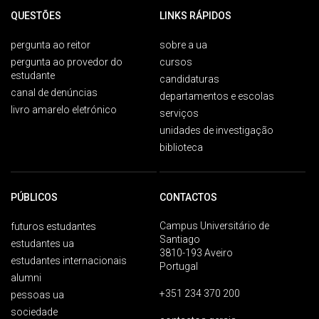
QUESTÕES
LINKS RÁPIDOS
pergunta ao reitor
sobre a ua
pergunta ao provedor do
cursos
estudante
candidaturas
canal de denúncias
departamentos e escolas
livro amarelo eletrónico
serviços
unidades de investigação
biblioteca
PÚBLICOS
CONTACTOS
Campus Universitário de
futuros estudantes
Santiago
estudantes ua
3810-193 Aveiro
estudantes internacionais
Portugal
alumni
+351 234 370 200
pessoas ua
sociedade