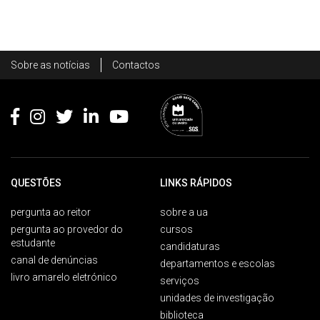
Rodapé
Sobre as notícias
Contactos
Footer
QUESTÕES
LINKS RÁPIDOS
pergunta ao reitor
sobre a ua
pergunta ao provedor do
cursos
estudante
candidaturas
canal de denúncias
departamentos e escolas
livro amarelo eletrónico
serviços
unidades de investigação
biblioteca