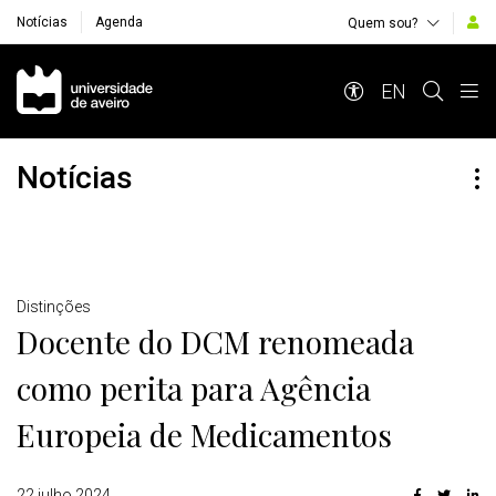
Notícias
Agenda
Quem sou?
Navegação Principal
EN
Notícias
Detalhes
Distinções
Docente do DCM renomeada
como perita para Agência
Europeia de Medicamentos
22 julho 2024