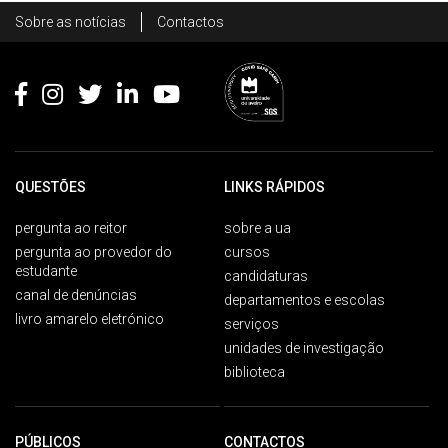
Rodapé
Sobre as notícias
Contactos
Footer
QUESTÕES
LINKS RÁPIDOS
pergunta ao reitor
sobre a ua
pergunta ao provedor do
cursos
estudante
candidaturas
canal de denúncias
departamentos e escolas
livro amarelo eletrónico
serviços
unidades de investigação
biblioteca
PÚBLICOS
CONTACTOS