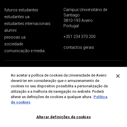
Campus Universitário de
futuros estudantes
Santiago
estudantes ua
3810-193 Aveiro
estudantes internacionais
Portugal
alumni
+351 234 370 200
pessoas ua
sociedade
contactos gerais
comunicação e media
Proteção de dados
Termos de utilização
Acessibilidade
Mapa do site
Ao aceitar a política de cookies da Universidade de Aveiro
Universidade de Aveiro 2026
deverá ter em consideração que o armazenamento de
cookies no seu dispositivo possibilita a personalização da
utilização e a melhoria de navegação no website. Poderá
alterar as definições de cookies a qualquer altura.
Política
de cookies
Alterar definições de cookies