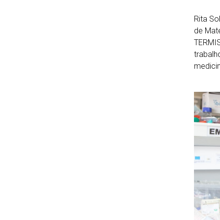
Rita So
de Mate
TERMIS 
trabalh
medicin