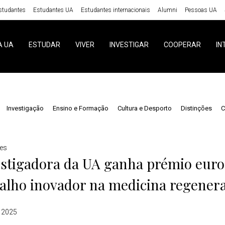
studantes
Estudantes UA
Estudantes internacionais
Alumni
Pessoas UA
A UA
ESTUDAR
VIVER
INVESTIGAR
COOPERAR
IN
Investigação
Ensino e Formação
Cultura e Desporto
Distinções
C
ões
estigadora da UA ganha prémio eur
alho inovador na medicina regenera
 2025