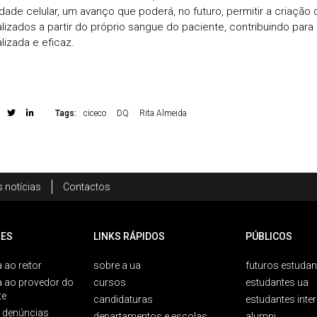
vidade celular, um avanço que poderá, no futuro, permitir a criação
lizados a partir do próprio sangue do paciente, contribuindo par
lizada e eficaz.
Tags:
ciceco
DQ
Rita Almeida
 notícias
Contactos
ES
LINKS RÁPIDOS
PÚBLICOS
 ao reitor
sobre a ua
futuros estudan
a ao provedor do
cursos
estudantes ua
te
candidaturas
estudantes inte
e denúncias
departamentos e escolas
alumni