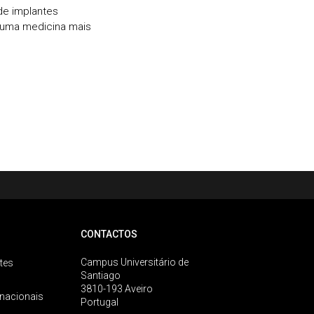
 de implantes
a uma medicina mais
CONTACTOS
Campus Universitário de
tes
Santiago
3810-193 Aveiro
rnacionais
Portugal