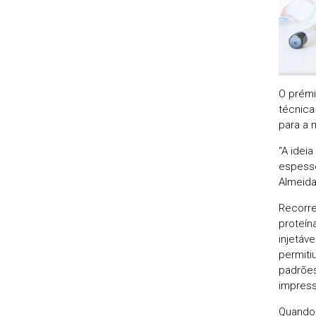
O prémi
técnica
para a 
“A idei
espesso
Almeida
Recorre
proteín
injetáv
permiti
padrões
impress
Quando 