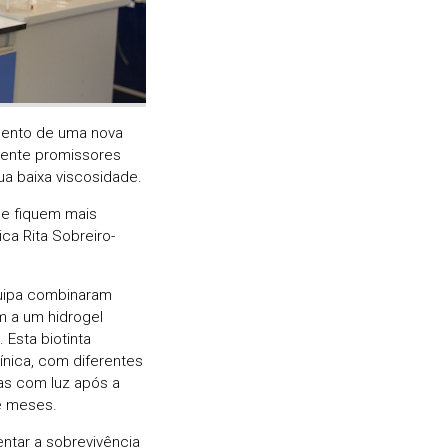
imento de uma nova
mente promissores
ua baixa viscosidade.
ue fiquem mais
ca Rita Sobreiro-
quipa combinaram
m a um hidrogel
 Esta biotinta
ínica, com diferentes
as com luz após a
e meses.
tar a sobrevivência