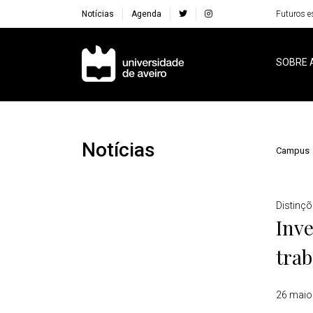
Notícias
Agenda
Futuros e
Navegação Principal
SOBRE 
Notícias
Campus
Detalhes
Distinç
Inv
trab
26 maio