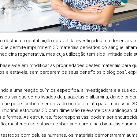
o destaca a contribuição notável da investigadora no desenvolv
 que permite imprimir em 3D materiais derivados do sangue, alta
medicina regenerativa, mas cuja utilização tem sido limitada pela s
a baseia-se em modificar as propriedades destes materiais para q
s e estáveis, sem perderem os seus benefícios biológicos”, expli
.
ndo a uma reação química específica, a investigadora e a sua e
as do sangue como lisados de plaquetas e albumina, dando orige
el que pode também ser utilizado como biotinta para impressão 3D.
u imprimir estruturas 3D com dimensão relevante para aplicação cl
 e formas. As estruturas, fotorresponsivas, podem ser endurecid
ão, mantendo-se estáveis e libertando proteínas bioativas durant
testados com células humanas, os materiais demonstraram aumen