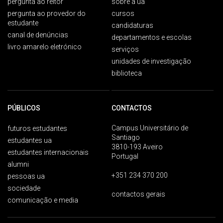
pergunta ao reitor
sobre a ua
pergunta ao provedor do
cursos
estudante
candidaturas
canal de denúncias
departamentos e escolas
livro amarelo eletrónico
serviços
unidades de investigação
biblioteca
PÚBLICOS
CONTACTOS
Campus Universitário de
futuros estudantes
Santiago
estudantes ua
3810-193 Aveiro
estudantes internacionais
Portugal
alumni
+351 234 370 200
pessoas ua
sociedade
contactos gerais
comunicação e media