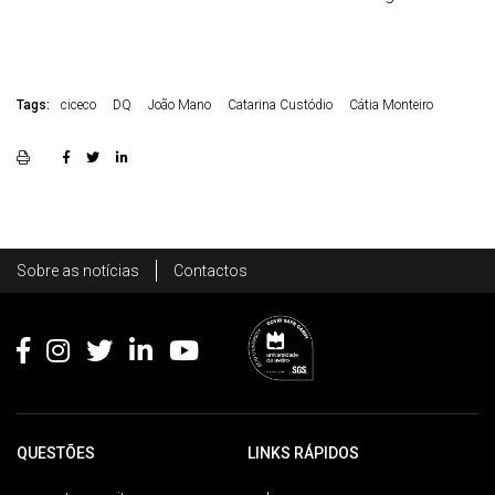
Tags:
ciceco
DQ
João Mano
Catarina Custódio
Cátia Monteiro
Rodapé
Sobre as notícias
Contactos
Footer
QUESTÕES
LINKS RÁPIDOS