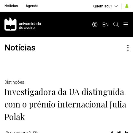
Notícias
Agenda
Quem sou?
Navegação Principal
EN
Notícias
Detalhes
Distinções
Investigadora da UA distinguida
com o prémio internacional Julia
Polak
25 setembro 2025