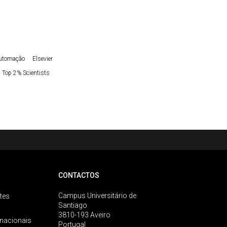
Automação
Elsevier
Top 2% Scientists
CONTACTOS
Campus Universitário de
tes
Santiago
3810-193 Aveiro
rnacionais
Portugal