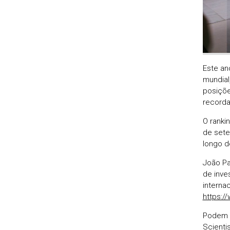
Este an
mundial,
posiçõe
recorda
O ranki
de sete
longo de
João Pa
de inve
interna
https:/
Podem s
Scienti