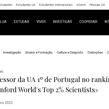
studantes
Estudantes UA
Estudantes internacionais
Alumni
Pessoas UA
A UA
ESTUDAR
VIVER
INVESTIGAR
COOPERAR
IN
Investigação
Ensino e Formação
Cultura e Desporto
Distinções
C
ões
essor da UA 1º de Portugal no rank
nford World's Top 2% Scientists»
bro 2025