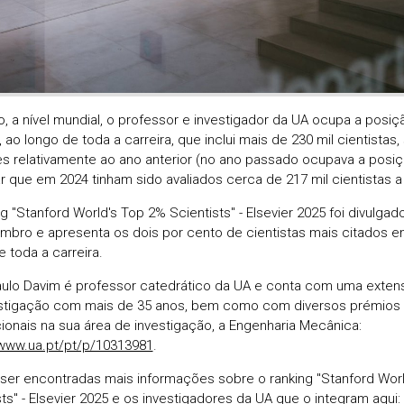
o, a nível mundial, o professor e investigador da UA ocupa a posiçã
 ao longo de toda a carreira, que inclui mais de 230 mil cientistas
s relativamente ao ano anterior (no ano passado ocupava a posiç
r que em 2024 tinham sido avaliados cerca de 217 mil cientistas a 
ng "Stanford World's Top 2% Scientists" - Elsevier 2025 foi divulga
mbro e apresenta os dois por cento de cientistas mais citados 
 toda a carreira.
ulo Davim é professor catedrático da UA e conta com uma extens
stigação com mais de 35 anos, bem como com diversos prémios 
cionais na sua área de investigação, a Engenharia Mecânica:
/www.ua.pt/pt/p/10313981
.
er encontradas mais informações sobre o ranking "Stanford Wor
sts" - Elsevier 2025 e os investigadores da UA que o integram aqui: