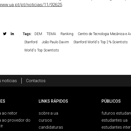
/www.ua.pt/pt/noticias/11/92625
.
Tags:
DEM
TEMA
Ranking
Centro de Tecnologia Mecânica e 
Stanford
João Paulo Davim
Stanford World's Top 2% Scientists
World's Top Scientists
 notícias
Contactos
ES
LINKS RÁPIDOS
PÚBLICOS
 ao reitor
sobre a ua
futuros estudan
a ao provedor do
cursos
estudantes ua
te
candidaturas
estudantes inte