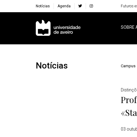
Notícias
Agenda
Futuros e
Navegação Principal
SOBRE 
Notícias
Campus
Detalhes
Distinç
Prof
«Sta
03 outu