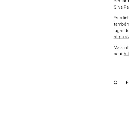
Bernard
Silva P
Esta li
também 
lugar d
https:/
Mais in
aqui:
ht