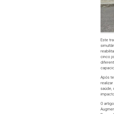
Este tr
simultâ
reabilit
cinco j
diferen
capacid
Após te
realiza
saúde, 
impacto
O artigo
Augment