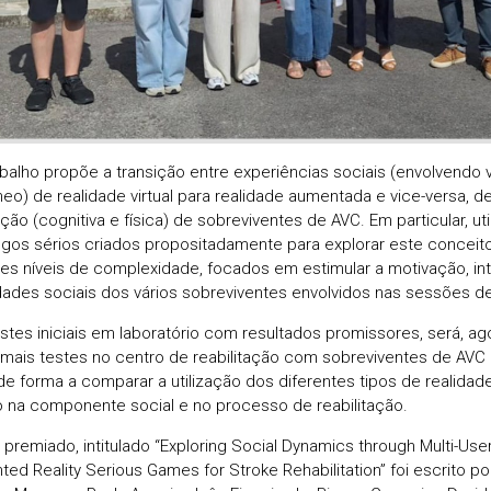
abalho propõe a transição entre experiências sociais (envolvendo
neo) de realidade virtual para realidade aumentada e vice-versa, d
ação (cognitiva e física) de sobreviventes de AVC. Em particular, ut
ogos sérios criados propositadamente para explorar este conceito
tes níveis de complexidade, focados em estimular a motivação, in
ades sociais dos vários sobreviventes envolvidos nas sessões de 
stes iniciais em laboratório com resultados promissores, será, ag
r mais testes no centro de reabilitação com sobreviventes de AVC 
de forma a comparar a utilização dos diferentes tipos de realidade
 na componente social e no processo de reabilitação.
 premiado, intitulado “Exploring Social Dynamics through Multi-User
ed Reality Serious Games for Stroke Rehabilitation” foi escrito por