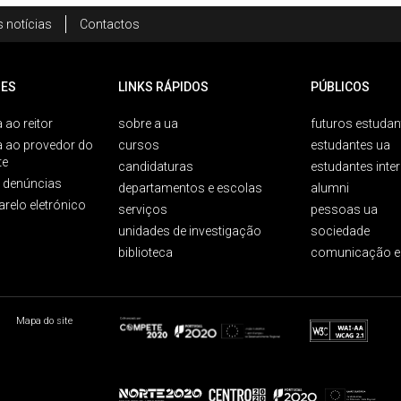
 notícias
Contactos
ES
LINKS RÁPIDOS
PÚBLICOS
 ao reitor
sobre a ua
futuros estudan
a ao provedor do
cursos
estudantes ua
te
candidaturas
estudantes inte
e denúncias
departamentos e escolas
alumni
arelo eletrónico
serviços
pessoas ua
unidades de investigação
sociedade
biblioteca
comunicação e
Mapa do site