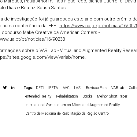
o Marques, Paula Amorim, Inês Figueiredo, Bianca Guerreiro, David
aulo Dias e Beatriz Sousa Santos.
nha de investigação foi já galardoada este ano com outro prémio de
numa conferência da IEEE -
https://www.ua.pt/pt/noticias/16/907
o concurso Make Creative da American Corners -
/www.ua.pt/pt/noticias/16/90238
formações sobre o VAR Lab - Virtual and Augmented Reality Resea
tps://sites.google.com/view/varlab/home
.
Tags:
DETI
IEETA
AVC
LASI
Rovisco Pais
VARLab
Colla
eXtended Reality
Rehabilitation
Stroke
Melhor Short Paper
International Symposium on Mixed and Augmented Reality
Centro de Medicina de Reabilitação da Região Centro