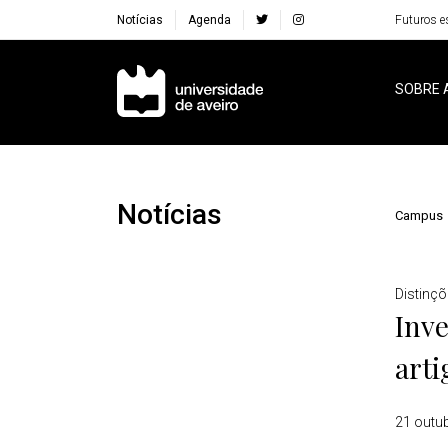
Notícias
Agenda
Futuros e
Navegação Principal
SOBRE 
Notícias
Campus
Detalhes
Distinç
Inv
arti
21 outu