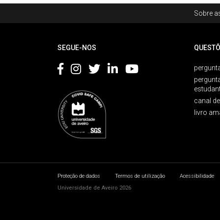
Rodapé
Sobre as
Footer
SEGUE-NOS
QUESTÕ
pergunta
pergunt
estudan
canal d
livro am
Proteção de dados
Termos de utilização
Acessibilidade
Universidade de Aveiro 2026