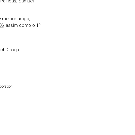
 Palricas, Samuel
 melhor artigo,
56
, assim como o 1º
rch Group
boration