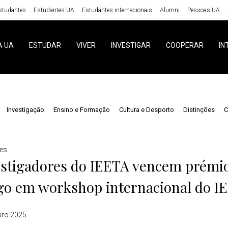
studantes
Estudantes UA
Estudantes internacionais
Alumni
Pessoas UA
A UA
ESTUDAR
VIVER
INVESTIGAR
COOPERAR
IN
Investigação
Ensino e Formação
Cultura e Desporto
Distinções
C
ões
estigadores do IEETA vencem prémi
go em workshop internacional do I
bro 2025