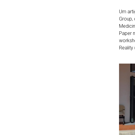
Um arti
Group, 
Medicin
Paper n
worksh
Reality