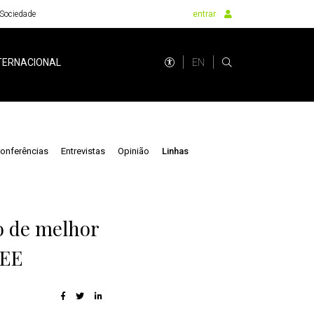
Sociedade
entrar
EN
TERNACIONAL
onferências
Entrevistas
Opinião
Linhas
o de melhor
EEE