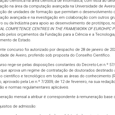
gação científica na área científica de Informática, com vista ao d
gação na área da computação avançada na Universidade de Avei
ção de unidades de formação que permitam o desenvolvimento
ção avançada e na investigação em colaboração com outros gru
ro ou da Indústria para apoio ao desenvolvimento de protótipos, n
AL COMPETENCE CENTRES IN THE FRAMEWORK OF EUROHPC P
do pelos orçamentos da Fundação para a Ciência e a Tecnologi
mento de Estado.
nte concurso foi autorizado por despacho de 28 de janeiro de 202
idade de Aveiro, proferido sob proposta do Conselho Científico.
rso rege-se pelas disposições constantes do Decreto-Lei n.º 57/
 que aprova um regime de contratação de doutorados destinado a
 científico e tecnológico em todas as áreas do conhecimento (R
o, aprovado pela Lei n.º 7/2009, de 12 de fevereiro, na sua redaçã
ção e normas regulamentares aplicáveis.
eração mensal a atribuir é correspondente à remuneração base d
uisitos de admissão: