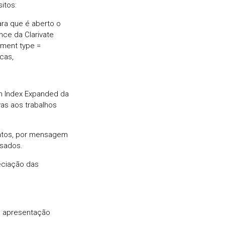
itos:
ara que é aberto o
ce da Clarivate
ument type =
cas,
on Index Expanded da
vas aos trabalhos
datos, por mensagem
ssados.
reciação das
e apresentação