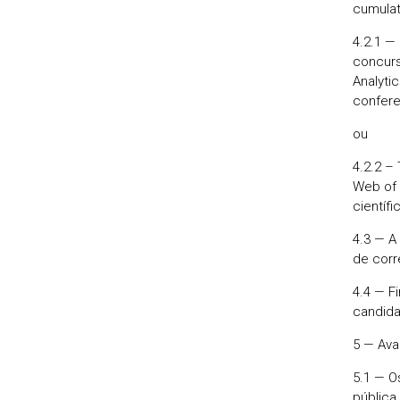
cumulat
4.2.1 —
concurs
Analyti
confere
ou
4.2.2 –
Web of 
científ
4.3 — A
de corr
4.4 — F
candida
5 — Ava
5.1 — O
pública.