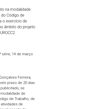
ento na modalidade
o do Código de
a o exercício de
 no âmbito do projeto
 EUROCC2.
ª série, 14 de março
onçalves Ferreira,
pelo prazo de 20 dias
publicitado, se
a modalidade de
ódigo de Trabalho, de
 atividades de