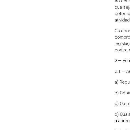
Ao conc
que sej
detento
ativida
Os opos
comprov
legisla
contrat
2 — For
2.1 — A
a) Requ
b) Cópi
c) Outr
d) Quai
a aprec