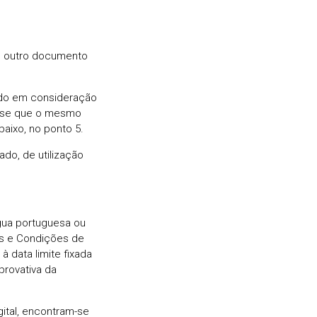
ou outro documento
endo em consideração
o-se que o mesmo
aixo, no ponto 5.
do, de utilização
gua portuguesa ou
los e Condições de
é à data limite fixada
rovativa da
gital, encontram-se