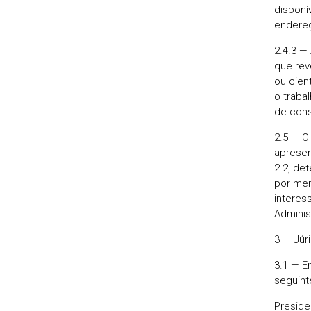
disponí
endere
2.4.3 —
que reve
ou cien
o traba
de cons
2.5 — O
apresen
2.2, de
por men
interes
Administ
3 — Júr
3.1 — E
seguint
Preside