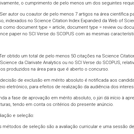
ivamente, o cumprimento de pelo menos um dos seguintes requis
 Ser autor ou coautor de pelo menos 7 artigos na área científica p
o, indexados no Science Citation Index Expanded da Web of Scien
cs como document type = article, document type = review ou doc
nce paper no SCI Verse do SCOPUS com as mesmas característi
 Ter obtido um total de pelo menos 50 citações na Science Citati
Science da Clarivate Analytics ou no SCI Verse do SCOPUS, relati
icos produzidos na área para que é aberto o concurso.
 decisão de exclusão em mérito absoluto é notificada aos candi
eio eletrónico, para efeitos de realização da audiência dos intere
inda a fase de aprovação em mérito absoluto, o júri dá início à ap
turas, tendo em conta os critérios do presente anúncio.
liação e seleção:
s métodos de seleção são a avaliação curricular e uma sessão d