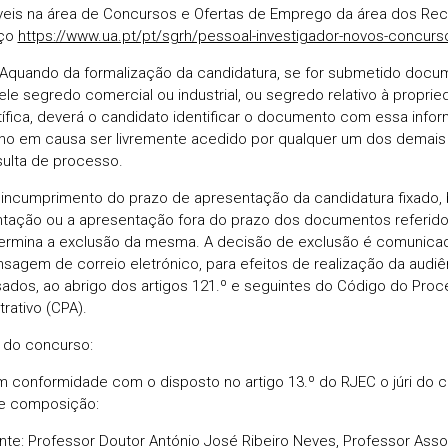
veis na área de Concursos e Ofertas de Emprego da área dos Re
ço
https://www.ua.pt/pt/sgrh/pessoal-investigador-novos-concurs
 Aquando da formalização da candidatura, se for submetido docum
le segredo comercial ou industrial, ou segredo relativo à propriedad
tífica, deverá o candidato identificar o documento com essa info
lho em causa ser livremente acedido por qualquer um dos demai
ulta de processo.
 incumprimento do prazo de apresentação da candidatura fixado,
tação ou a apresentação fora do prazo dos documentos referido
termina a exclusão da mesma. A decisão de exclusão é comunica
sagem de correio eletrónico, para efeitos de realização da audiê
sados, ao abrigo dos artigos 121.º e seguintes do Código do Pro
rativo (CPA).
i do concurso:
m conformidade com o disposto no artigo 13.º do RJEC o júri do 
e composição:
nte: Professor Doutor António José Ribeiro Neves, Professor As