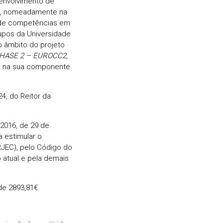
esenvolvimento de
ro, nomeadamente na
 de competências em
pos da Universidade
o âmbito do projeto
HASE 2 – EUROCC2
,
a, na sua componente
4, do Reitor da
2016, de 29 de
 estimular o
JEC), pelo Código do
o atual e pela demais
e 2893,81€.