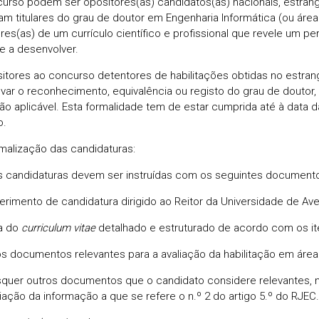
urso podem ser opositores(as) candidatos(as) nacionais, estrang
am titulares do grau de doutor em Engenharia Informática (ou área 
res(as) de um currículo científico e profissional que revele um pe
de a desenvolver.
itores ao concurso detentores de habilitações obtidas no estra
ar o reconhecimento, equivalência ou registo do grau de doutor,
ção aplicável. Esta formalidade tem de estar cumprida até à data 
o.
malização das candidaturas:
s candidaturas devem ser instruídas com os seguintes documento
erimento de candidatura dirigido ao Reitor da Universidade de Avei
a do
curriculum vitae
detalhado e estruturado de acordo com os it
os documentos relevantes para a avaliação da habilitação em área c
squer outros documentos que o candidato considere relevantes
iação da informação a que se refere o n.º 2 do artigo 5.º do RJEC.