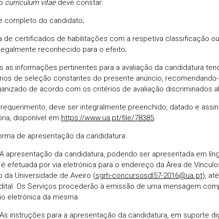
Do
curriculum vitae
deve constar:
 completo do candidato;
a de certificados de habilitações com a respetiva classificação 
legalmente reconhecido para o efeito;
s as informações pertinentes para a avaliação da candidatura t
érios de seleção constantes do presente anúncio, recomendand
ganizado de acordo com os critérios de avaliação discriminados ab
 requerimento, deve ser integralmente preenchido, datado e assina
ória, disponível em
https://www.ua.pt/file/78385
.
orma de apresentação da candidatura:
 A apresentação da candidatura, podendo ser apresentada em lín
, é efetuada por via eletrónica para o endereço da Área de Víncu
o da Universidade de Aveiro (
sgrh-concursosdl57-2016@ua.pt
), at
dital. Os Serviços procederão à emissão de uma mensagem comp
ão eletrónica da mesma.
 As instruções para a apresentação da candidatura, em suporte di