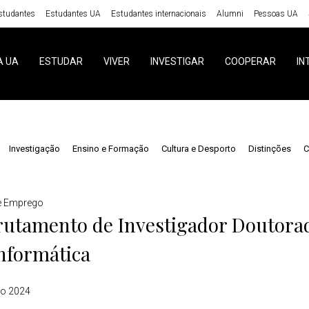
studantes
Estudantes UA
Estudantes internacionais
Alumni
Pessoas UA
A UA
ESTUDAR
VIVER
INVESTIGAR
COOPERAR
IN
Investigação
Ensino e Formação
Cultura e Desporto
Distinções
C
e Emprego
rutamento de Investigador Doutorad
nformática
o 2024