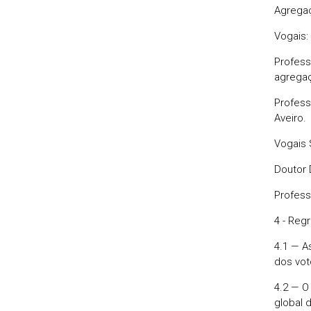
Agregaç
Vogais:
Profess
agregaç
Profess
Aveiro.
Vogais 
Doutor 
Profess
4 - Reg
4.1 — A
dos vot
4.2 — O
global 