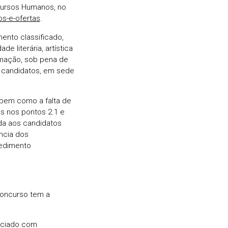
cursos Humanos, no
os-e-ofertas
.
ento classificado,
e literária, artística
rmação, sob pena de
s candidatos, em sede
 bem como a falta de
s nos pontos 2.1 e
da aos candidatos
ncia dos
cedimento
concurso tem a
sociado com