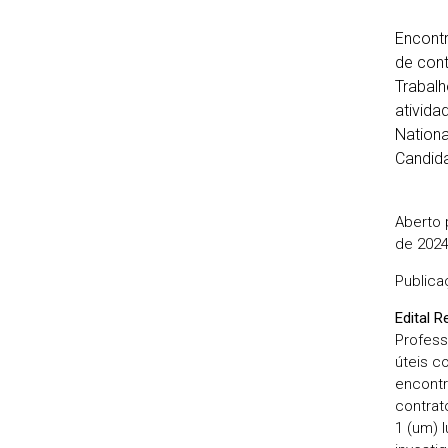
Encontr
de cont
Trabalh
ativida
Nation
Candida
Aberto 
de 202
Publica
Edital 
Profess
úteis c
encontr
contrat
1 (um) l