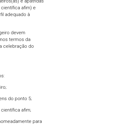
eiros(as) e apátridas
científica afim) e
rfil adequado à
ngeiro devem
 nos termos da
da celebração do
s:
ro;
ens do ponto 5;
ientífica afim;
, nomeadamente para