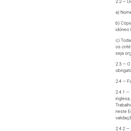
2.2 — 
a) Nome
b) Cópi
idóneo 
c) Toda
os crit
seja or
2.3 — O
obrigat
2.4 — F
2.4.1 —
inglesa
Trabalh
neste E
validaç
2.4.2 —