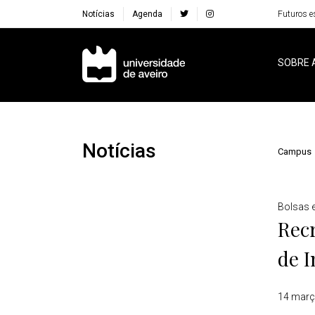
Notícias
Agenda
Futuros e
Navegação Principal
SOBRE 
Notícias
Campus
Detalhes
Bolsas 
Rec
de I
14 març