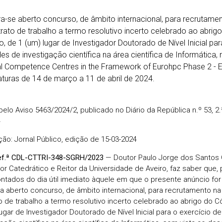
a-se aberto concurso, de âmbito internacional, para recrutam
rato de trabalho a termo resolutivo incerto celebrado ao abrig
o, de 1 (um) lugar de Investigador Doutorado de Nível Inicial par
des de investigação científica na área científica de Informática,
al Competence Centres in the Framework of Eurohpc Phase 2 -
turas de 14 de março a 11 de abril de 2024.
pelo Aviso 5463/2024/2, publicado no Diário da República n.º 53, 2.
4
ção: Jornal Público, edição de 15-03-2024
Ref.ª CDL-CTTRI-348-SGRH/2023
— Doutor Paulo Jorge dos Santos G
or Catedrático e Reitor da Universidade de Aveiro, faz saber que, 
ontados do dia útil imediato àquele em que o presente anúncio for 
a aberto concurso, de âmbito internacional, para recrutamento n
o de trabalho a termo resolutivo incerto celebrado ao abrigo do C
ugar de Investigador Doutorado de Nível Inicial para o exercício de