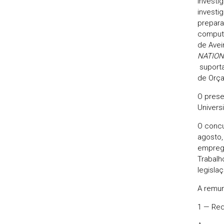
investi
investi
prepara
computa
de Avei
NATION
suporta
de Orça
O prese
Univers
O concu
agosto,
emprego
Trabalh
legisla
A remun
1 — Req