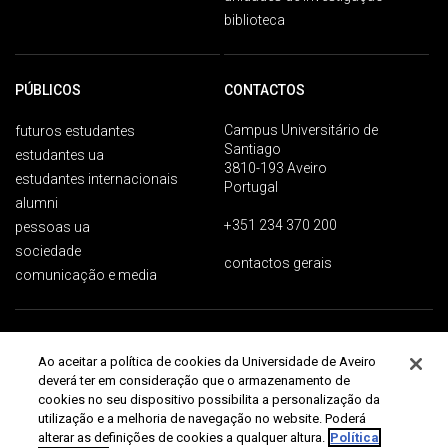
biblioteca
PÚBLICOS
CONTACTOS
Campus Universitário de
futuros estudantes
Santiago
estudantes ua
3810-193 Aveiro
estudantes internacionais
Portugal
alumni
+351 234 370 200
pessoas ua
sociedade
contactos gerais
comunicação e media
Proteção de dados
Termos de utilização
Acessibilidade
Mapa do site
Ao aceitar a política de cookies da Universidade de Aveiro
Universidade de Aveiro 2026
deverá ter em consideração que o armazenamento de
cookies no seu dispositivo possibilita a personalização da
utilização e a melhoria de navegação no website. Poderá
alterar as definições de cookies a qualquer altura.
Política