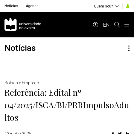
Notícias
Agenda
Quem sou?
Navegação Principal
EN
Notícias
Detalhes
Bolsas e Emprego
Referência: Edital nº
04/2025/ISCA/BI/PRRImpulsoAdu
ltos
12 junho 2025