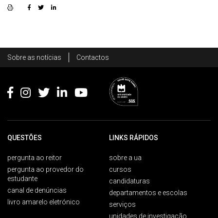
Rodapé
Sobre as notícias
Contactos
Footer
QUESTÕES
LINKS RÁPIDOS
pergunta ao reitor
sobre a ua
pergunta ao provedor do
cursos
estudante
candidaturas
canal de denúncias
departamentos e escolas
livro amarelo eletrónico
serviços
unidades de investigação