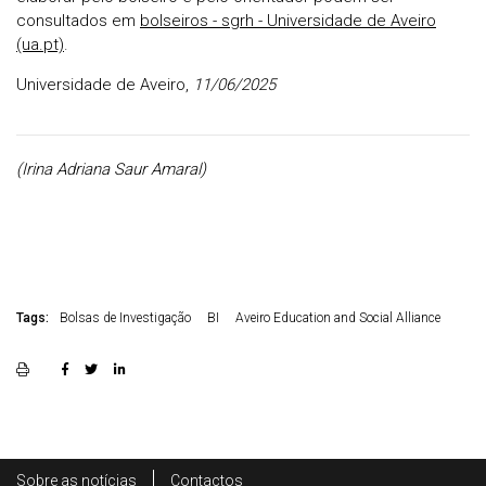
consultados em
bolseiros - sgrh - Universidade de Aveiro
(ua.pt)
.
Universidade de Aveiro,
11/06/2025
(Irina Adriana Saur Amaral)
Tags:
Bolsas de Investigação
BI
Aveiro Education and Social Alliance
Rodapé
Sobre as notícias
Contactos