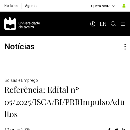
Notícias
Agenda
Quem sou?
Navegação Principal
EN
Notícias
Detalhes
Bolsas e Emprego
Referência: Edital nº
05/2025/ISCA/BI/PRRImpulsoAdu
ltos
12 junho 2025