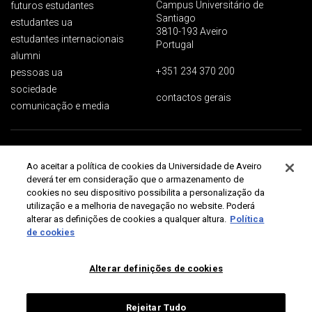
Campus Universitário de
futuros estudantes
Santiago
estudantes ua
3810-193 Aveiro
estudantes internacionais
Portugal
alumni
+351 234 370 200
pessoas ua
sociedade
contactos gerais
comunicação e media
Proteção de dados
Termos de utilização
Acessibilidade
Mapa do site
Ao aceitar a política de cookies da Universidade de Aveiro
Universidade de Aveiro 2026
deverá ter em consideração que o armazenamento de
cookies no seu dispositivo possibilita a personalização da
utilização e a melhoria de navegação no website. Poderá
alterar as definições de cookies a qualquer altura.
Política
de cookies
Alterar definições de cookies
Rejeitar Tudo