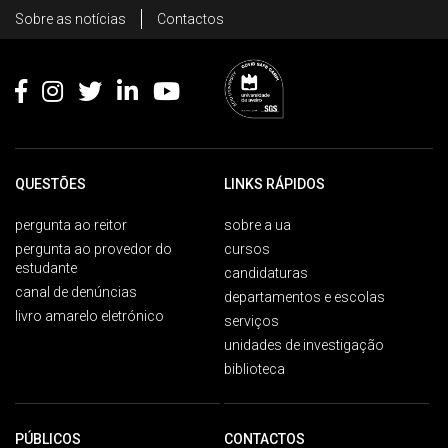
Rodapé
Sobre as notícias
Contactos
Footer
QUESTÕES
LINKS RÁPIDOS
pergunta ao reitor
sobre a ua
pergunta ao provedor do
cursos
estudante
candidaturas
canal de denúncias
departamentos e escolas
livro amarelo eletrónico
serviços
unidades de investigação
biblioteca
PÚBLICOS
CONTACTOS