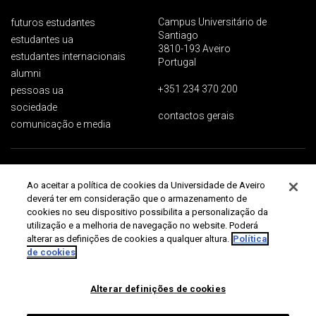
Campus Universitário de
futuros estudantes
Santiago
estudantes ua
3810-193 Aveiro
estudantes internacionais
Portugal
alumni
+351 234 370 200
pessoas ua
sociedade
contactos gerais
comunicação e media
Proteção de dados
Termos de utilização
Acessibilidade
Mapa do site
Ao aceitar a política de cookies da Universidade de Aveiro
Universidade de Aveiro 2026
deverá ter em consideração que o armazenamento de
cookies no seu dispositivo possibilita a personalização da
utilização e a melhoria de navegação no website. Poderá
alterar as definições de cookies a qualquer altura.
Política
de cookies
Alterar definições de cookies