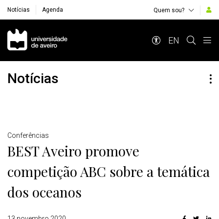
Notícias
Agenda
Quem sou?
Navegação Principal
EN
Notícias
Detalhes
Conferências
BEST Aveiro promove
competição ABC sobre a temática
dos oceanos
13 novembro 2020