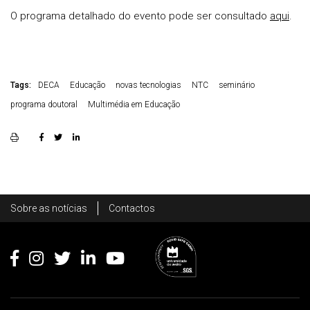
O programa detalhado do evento pode ser consultado
aqui
.
Tags:
DECA
Educação
novas tecnologias
NTC
seminário
programa doutoral
Multimédia em Educação
Rodapé
Sobre as notícias
Contactos
Footer