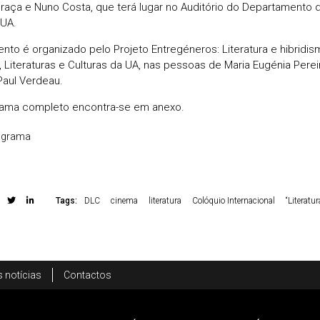
raça e Nuno Costa, que terá lugar no Auditório do Departamento
 UA.
ento é organizado pelo Projeto Entregéneros: Literatura e hibridi
, Literaturas e Culturas da UA, nas pessoas de Maria Eugénia Perei
 Paul Verdeau.
ama completo encontra-se em anexo.
ograma
Tags:
DLC
cinema
literatura
Colóquio Internacional
“Literatu
 notícias
Contactos