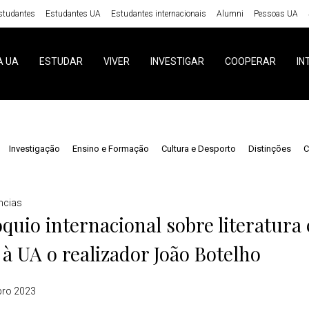
studantes
Estudantes UA
Estudantes internacionais
Alumni
Pessoas UA
A UA
ESTUDAR
VIVER
INVESTIGAR
COOPERAR
IN
Investigação
Ensino e Formação
Cultura e Desporto
Distinções
C
ncias
quio internacional sobre literatura
 à UA o realizador João Botelho
bro 2023