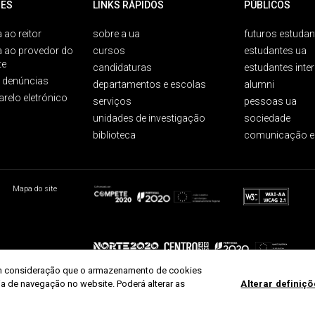
ES
LINKS RÁPIDOS
PÚBLICOS
 ao reitor
sobre a ua
futuros estudan
a ao provedor do
cursos
estudantes ua
te
candidaturas
estudantes inte
e denúncias
departamentos e escolas
alumni
arelo eletrónico
serviços
pessoas ua
unidades de investigação
sociedade
biblioteca
comunicação e
Mapa do site
r em consideração que o armazenamento de cookies
ria de navegação no website. Poderá alterar as
Alterar definiç