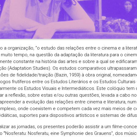
 a organização, "o estudo das relações entre o cinema e a literat
 muito tempo, na questão da adaptação da literatura para o cinema
amente constante na história das artes e sobre a qual se edificar
ão (Adaptation Studies). Os estudos comparativos ultrapassaram
ões de fidelidade/traição (Bazin, 1959) à obra original, nomeadam
ogos frutíferos entre os Estudos Literários e os Estudos Culturais 
larmente os Estudos Visuais e Intermediáticos. Este colóquio tem
ar a reflexão, sobre estas e/ou outras questões, levada a cabo no
apreender a evolução das relações entre cinema e literatura, nu
mplexo, onde coexistem e competem cada vez mais meios de co
diáticas, suportes para dispositivos artísticos e sistemas de difus
nalizar as jornadas, os presentes poderão assistir a um filme-conce
do
"
Nosferatu: Nosferatu, eine Symphonie des Grauens", dos músi