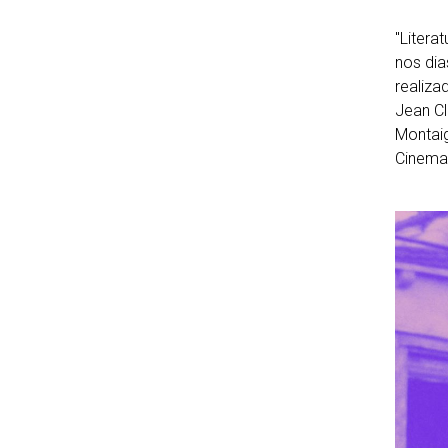
"Literat
nos dia
realiza
Jean Cl
Montaig
Cinema