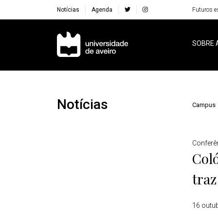
Notícias
Agenda
Futuros e
Navegação Principal
SOBRE 
Notícias
Campus
Detalhes
Conferê
Coló
traz
16 outu