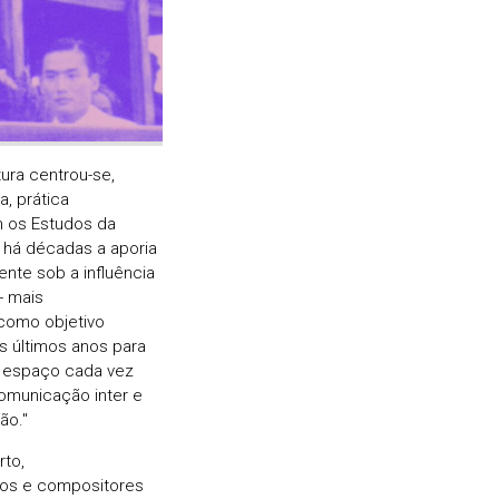
ura centrou-se,
, prática
am os Estudos da
 há décadas a aporia
ente sob a influência
- mais
 como objetivo
s últimos anos para
m espaço cada vez
municação inter e
ão."
rto,
cos e compositores