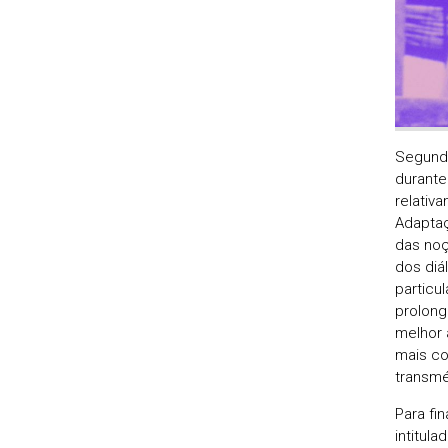
Segundo
durante
relativ
Adaptaç
das noç
dos diál
particu
prolong
melhor 
mais co
transmé
Para fi
intitula