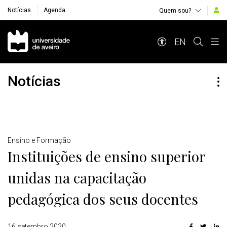
Notícias
Agenda
Quem sou?
Navegação Principal
EN
Notícias
Detalhes
Ensino e Formação
Instituições de ensino superior
unidas na capacitação
pedagógica dos seus docentes
16 setembro 2020