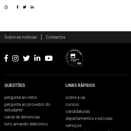
Rodapé
Sobre as notícias
Contactos
Footer
QUESTÕES
LINKS RÁPIDOS
pergunta ao reitor
sobre a ua
pergunta ao provedor do
cursos
estudante
candidaturas
canal de denúncias
departamentos e escolas
livro amarelo eletrónico
serviços