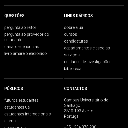
QUESTÕES
LINKS RÁPIDOS
pergunta ao reitor
sobre a ua
pergunta ao provedor do
cursos
estudante
candidaturas
canal de denúncias
departamentos e escolas
livro amarelo eletrónico
serviços
unidades de investigação
biblioteca
PÚBLICOS
CONTACTOS
Campus Universitário de
futuros estudantes
Santiago
estudantes ua
3810-193 Aveiro
estudantes internacionais
Portugal
alumni
+351 234 370 200
pessoas ua