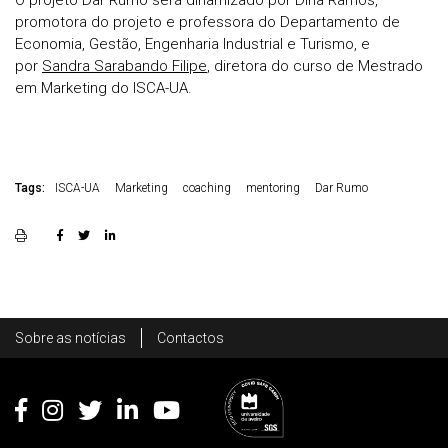
O projeto Dar Rumo será dinamizado por Dina Ramos,
promotora do projeto e professora do Departamento de
Economia, Gestão, Engenharia Industrial e Turismo, e
por
Sandra Sarabando Filipe
, diretora do curso de Mestrado
em Marketing do ISCA-UA.
Tags:
ISCA-UA
Marketing
coaching
mentoring
Dar Rumo
Rodapé
Sobre as notícias
Contactos
Footer