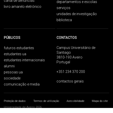
canal de denúncias
departamentos e escolas
livro amarelo eletrónico
serviços
unidades de investigação
biblioteca
PÚBLICOS
CONTACTOS
Campus Universitário de
futuros estudantes
Santiago
estudantes ua
3810-193 Aveiro
estudantes internacionais
Portugal
alumni
+351 234 370 200
pessoas ua
sociedade
contactos gerais
comunicação e media
Proteção de dados
Termos de utilização
Acessibilidade
Mapa do site
Universidade de Aveiro 2026