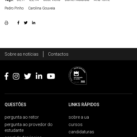
Pedro Pinho
Carolina Gouveia
Rodapé
Sobre as notícias
Contactos
Footer
QUESTÕES
LINKS RÁPIDOS
pergunta ao reitor
sobre a ua
pergunta ao provedor do
cursos
estudante
candidaturas