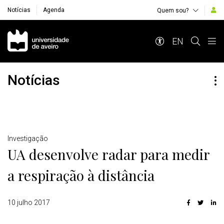
Notícias
Agenda
Quem sou?
Navegação Principal
EN
Notícias
Detalhes
Investigação
UA desenvolve radar para medir
a respiração à distância
10 julho 2017