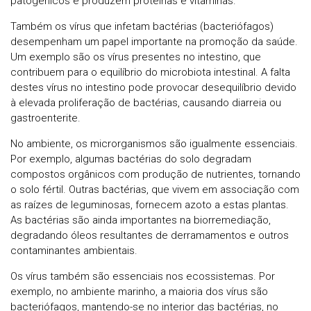
patogénicos e produzem proteínas e vitaminas.
Também os vírus que infetam bactérias (bacteriófagos)
desempenham um papel importante na promoção da saúde.
Um exemplo são os vírus presentes no intestino, que
contribuem para o equilíbrio do microbiota intestinal. A falta
destes vírus no intestino pode provocar desequilíbrio devido
à elevada proliferação de bactérias, causando diarreia ou
gastroenterite.
No ambiente, os microrganismos são igualmente essenciais.
Por exemplo, algumas bactérias do solo degradam
compostos orgânicos com produção de nutrientes, tornando
o solo fértil. Outras bactérias, que vivem em associação com
as raízes de leguminosas, fornecem azoto a estas plantas.
As bactérias são ainda importantes na biorremediação,
degradando óleos resultantes de derramamentos e outros
contaminantes ambientais.
Os vírus também são essenciais nos ecossistemas. Por
exemplo, no ambiente marinho, a maioria dos vírus são
bacteriófagos, mantendo-se no interior das bactérias, no