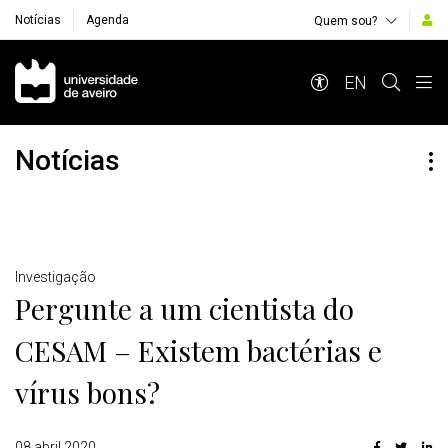
Notícias
Agenda
Quem sou?
Navegação Principal
EN
Notícias
Detalhes
Investigação
Pergunte a um cientista do
CESAM – Existem bactérias e
vírus bons?
08 abril 2020