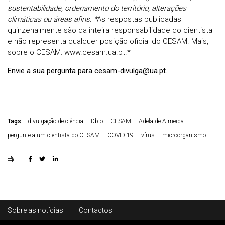
sustentabilidade, ordenamento do território, alterações
climáticas ou áreas afins. *
As respostas publicadas
quinzenalmente são da inteira responsabilidade do cientista
e não representa qualquer posição oficial do CESAM. Mais,
sobre o CESAM: www.cesam.ua.pt.*
Envie a sua pergunta para cesam-divulga@ua.pt.
Tags:
divulgação de ciência
Dbio
CESAM
Adelaide Almeida
pergunte a um cientista do CESAM
COVID-19
vírus
microorganismo
Rodapé
Sobre as notícias
Contactos
Footer