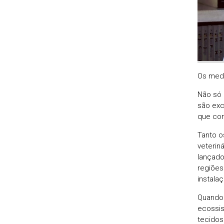
Os med
Não só
são exc
que con
Tanto o
veterin
lançado
regiões
instala
Quando 
ecossis
tecidos