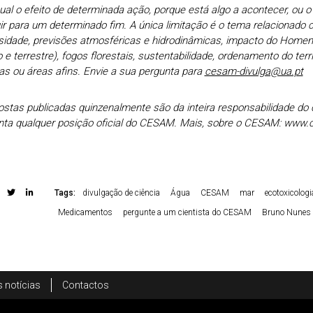
ual o efeito de determinada ação, porque está algo a acontecer, ou o
ir para um determinado fim. A única limitação é o tema relacionado 
rsidade, previsões atmosféricas e hidrodinâmicas, impacto do Home
 e terrestre), fogos florestais, sustentabilidade, ordenamento do terri
as ou áreas afins. Envie a sua pergunta para
cesam-divulga@ua.pt
stas publicadas quinzenalmente são da inteira responsabilidade do c
nta qualquer posição oficial do CESAM. Mais, sobre o CESAM: www.
Tags:
divulgação de ciência
Água
CESAM
mar
ecotoxicologi
Medicamentos
pergunte a um cientista do CESAM
Bruno Nunes
 notícias
Contactos