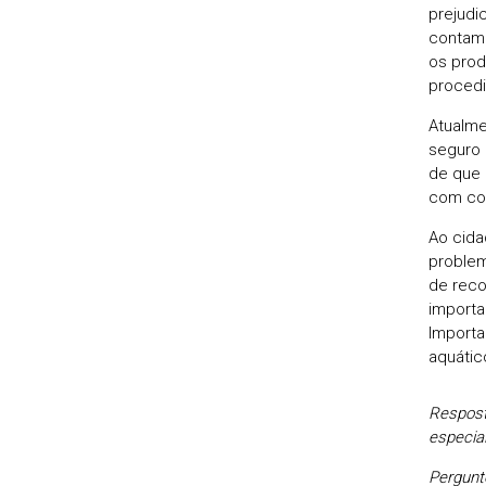
prejudi
contami
os prod
proced
Atualme
seguro 
de que 
com con
Ao cida
problem
de reco
importa
Importa
aquátic
Respost
especia
Pergunt