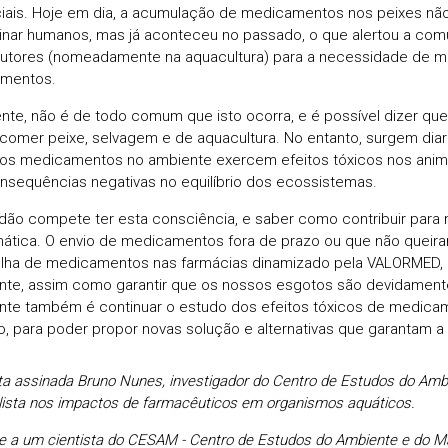
ciais. Hoje em dia, a acumulação de medicamentos nos peixes nã
nar humanos, mas já aconteceu no passado, o que alertou a comu
utores (nomeadamente na aquacultura) para a necessidade de mu
imentos.
nte, não é de todo comum que isto ocorra, e é possível dizer qu
comer peixe, selvagem e de aquacultura. No entanto, surgem dia
os medicamentos no ambiente exercem efeitos tóxicos nos anima
sequências negativas no equilíbrio dos ecossistemas.
dão compete ter esta consciência, e saber como contribuir para 
ática. O envio de medicamentos fora de prazo ou que não queira
lha de medicamentos nas farmácias dinamizado pela VALORMED,
nte, assim como garantir que os nossos esgotos são devidamente
nte também é continuar o estudo dos efeitos tóxicos de medica
o, para poder propor novas solução e alternativas que garantam 
a assinada Bruno Nunes, investigador do Centro de Estudos do Amb
lista nos impactos de farmacêuticos em organismos aquáticos.
e a um cientista do CESAM - Centro de Estudos do Ambiente e do Ma