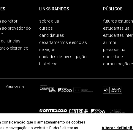
ES
LINKS RÁPIDOS
PÚBLICOS
 ao reitor
sobre a ua
futuros estudan
a ao provedor do
cursos
estudantes ua
te
candidaturas
estudantes inte
e denúncias
departamentos e escolas
alumni
arelo eletrónico
serviços
pessoas ua
unidades de investigação
sociedade
biblioteca
comunicação e
Mapa do site
r em consideração que o armazenamento de cookies
ria de navegação no website. Poderá alterar as
Alterar definiç