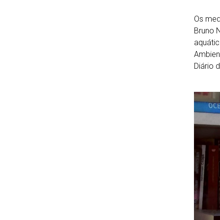
Os med
Bruno 
aquátic
Ambient
Diário 