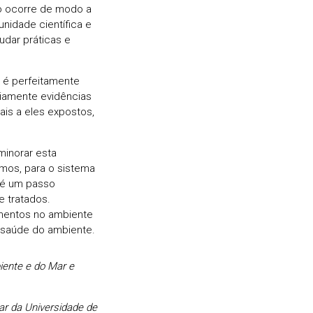
o ocorre de modo a
nidade científica e
dar práticas e
e é perfeitamente
riamente evidências
is a eles expostos,
minorar esta
mos, para o sistema
 é um passo
 tratados.
mentos no ambiente
a saúde do ambiente.
iente e do Mar e
r da Universidade de