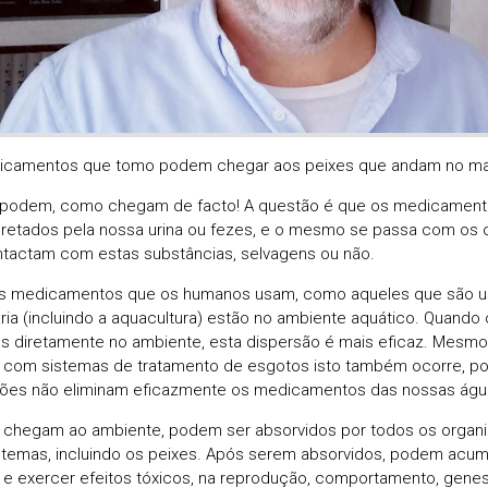
icamentos que tomo podem chegar aos peixes que andam no ma
 podem, como chegam de facto! A questão é que os medicamen
retados pela nossa urina ou fezes, e o mesmo se passa com os 
tactam com estas substâncias, selvagens ou não.
s medicamentos que os humanos usam, como aqueles que são us
ária (incluindo a aquacultura) estão no ambiente aquático. Quando
s diretamente no ambiente, esta dispersão é mais eficaz. Mesm
 com sistemas de tratamento de esgotos isto também ocorre, po
ções não eliminam eficazmente os medicamentos das nossas água
chegam ao ambiente, podem ser absorvidos por todos os organ
temas, incluindo os peixes. Após serem absorvidos, podem acum
 e exercer efeitos tóxicos, na reprodução, comportamento, genes