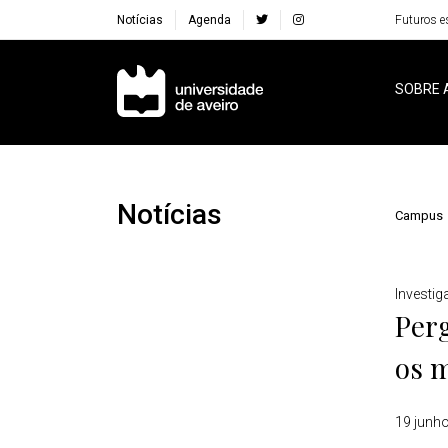
Notícias
Agenda
Futuros e
Navegação Principal
SOBRE 
Notícias
Campus
Detalhes
Investi
Per
os 
19 junh