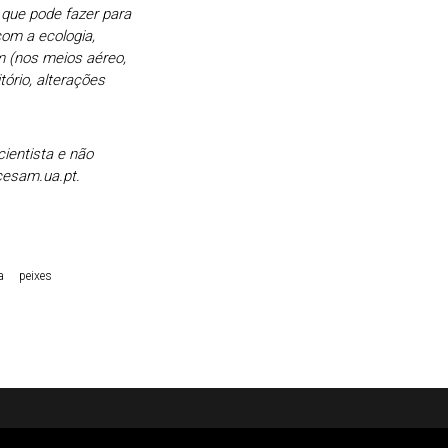
 que pode fazer para
com a ecologia,
m (nos meios aéreo,
tório, alterações
ientista e não
cesam.ua.pt.
a
peixes