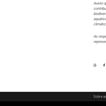
Aveiro q
contribu
biodive
aquático
climátic
As respo
represe
Rodapé
Sobre as
Footer