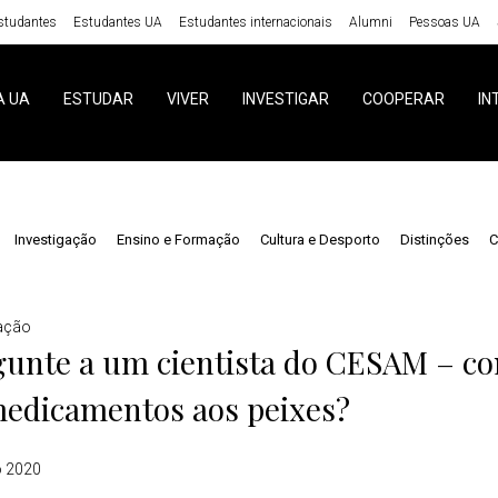
studantes
Estudantes UA
Estudantes internacionais
Alumni
Pessoas UA
A UA
ESTUDAR
VIVER
INVESTIGAR
COOPERAR
IN
Investigação
Ensino e Formação
Cultura e Desporto
Distinções
C
gação
gunte a um cientista do CESAM – 
medicamentos aos peixes?
o 2020