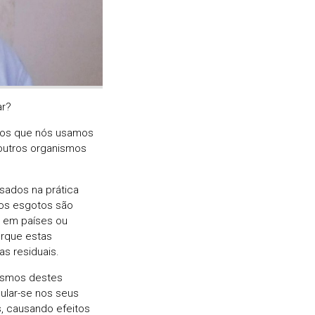
r?
tos que nós usamos
outros organismos
ados na prática
 os esgotos são
o em países ou
rque estas
s residuais.
ismos destes
ular-se nos seus
, causando efeitos