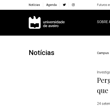
Notícias
Agenda
Futuros e
Navegação Principal
SOBRE 
Notícias
Campus
Detalhes
Investi
Perg
que 
24 sete