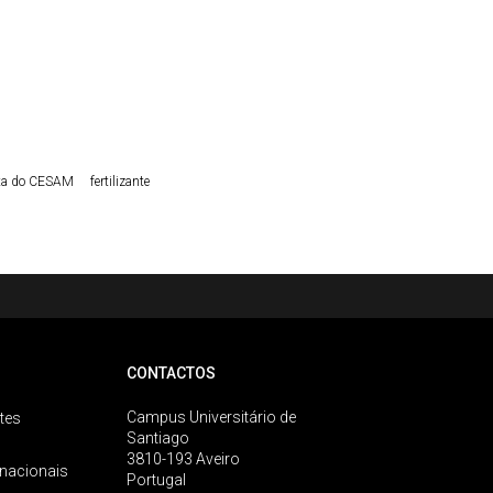
sta do CESAM
fertilizante
CONTACTOS
Campus Universitário de
tes
Santiago
3810-193 Aveiro
rnacionais
Portugal