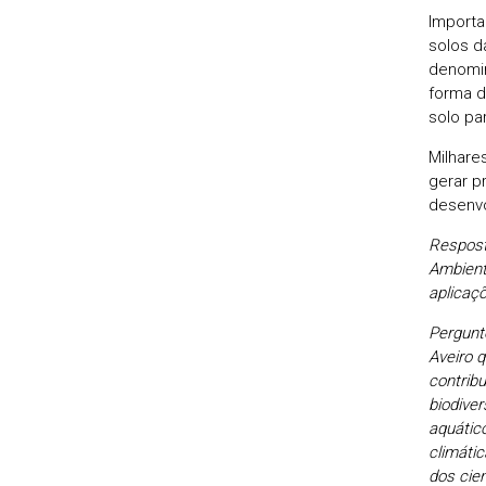
Importa
solos d
denomi
forma d
solo par
Milhare
gerar p
desenvo
Resposta
Ambient
aplicaçõ
Pergunt
Aveiro q
contribu
biodive
aquático
climátic
dos cie