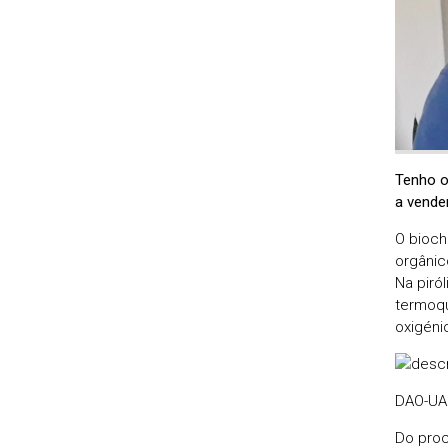
Tenho o
a vende
O bioch
orgânic
Na piró
termoqu
oxigéni
DAO-UA 
Do proc