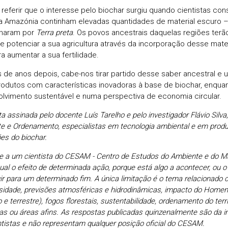
 referir que o interesse pelo biochar surgiu quando cientistas co
a Amazónia continham elevadas quantidades de material escuro –
naram por
Terra preta
. Os povos ancestrais daquelas regiões ter
e potenciar a sua agricultura através da incorporação desse mate
a aumentar a sua fertilidade.
s de anos depois, cabe-nos tirar partido desse saber ancestral e 
rodutos com características inovadoras à base de biochar, enquan
lvimento sustentável e numa perspectiva de economia circular.
 assinada pelo docente Luís Tarelho e pelo investigador Flávio Silv
e e Ordenamento, especialistas em tecnologia ambiental e em prod
es do biochar.
e a um cientista do CESAM - Centro de Estudos do Ambiente e do Ma
ual o efeito de determinada ação, porque está algo a acontecer, ou o
ir para um determinado fim. A única limitação é o tema relacionado 
rsidade, previsões atmosféricas e hidrodinâmicas, impacto do Home
 e terrestre), fogos florestais, sustentabilidade, ordenamento do terri
as ou áreas afins.
As respostas publicadas quinzenalmente são da in
ntistas e não representam qualquer posição oficial do CESAM.