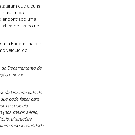
nstataram que alguns
 e assim os
ão encontrado uma
rial carbonizado no
usar a Engenharia para
to veículo do
a, do Departamento de
ução e novas
r da Universidade de
 que pode fazer para
com a ecologia,
m (nos meios aéreo,
tório, alterações
teira responsabilidade