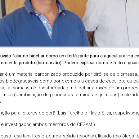
uvido falar no biochar como um fertilizante para a agricultura. Há
rem este produto (bio-carvão). Podem explicar como é feito e quai
ar é um material carbonizado produzido por pirólise de biomassa, 
os biodegradáveis como por exemplo a casca de eucalipto ou ca
lise, a biomassa é transformada em biochar através de um proce
ímica (combinação de processos térmicos e químicos) realizado
o.
(Luis Tarelho e Flavio Silva, respetivam
e investigador, ambos membros do CESAM.)
esso resultam três produtos: sólido (biochar), líquido (bio-óleos