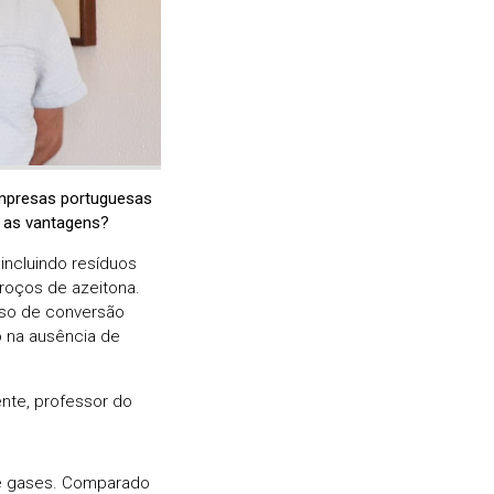
 empresas portuguesas
s as vantagens?
incluindo resíduos
roços de azeitona.
sso de conversão
 na ausência de
ente, professor do
) e gases. Comparado