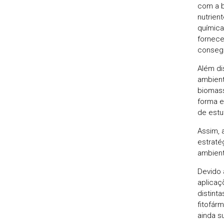
com a b
nutrien
química
fornece
consegu
Além di
ambient
biomass
forma e
de estu
Assim, 
estraté
ambient
Devido 
aplicaç
distinta
fitofár
ainda s