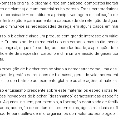
iomassa original, o biochar é rico em carbono, compostos inorgâ
tes de plantas) e é um material muito poroso. Estas característi
 e porosidade – constituem a principal vantagem da aplicação de
r fertilização e para aumentar a capacidade de retenção de água.
e diminuir-se as necessidades de rega, em alguns casos em mai
sso, o biochar é ainda um produto com grande interesse em vária
e. Tratando-se de um material rico em carbono, mas muito menos
a original, e que não se degrada com facilidade, a aplicação de 
ficiente de sequestrar carbono e diminuir a emissão de gases co
fa.
a produção de biochar tem-se vindo a demonstrar como uma das 
gias de gestão de resíduos de biomassa, gerando valor-acrescent
al no combate ao aquecimento global e às alterações climáticas.
ao entusiasmo crescente sobre este material, os especialistas t
ões inovadoras de biochar, “desenhando” características específic
s. Algumas incluem, por exemplo, a libertação controlada de fertil
macos, adsorção de contaminantes em solos, águas residuais e ef
uporte para cultivo de microrganismos com valor biotecnológico, 