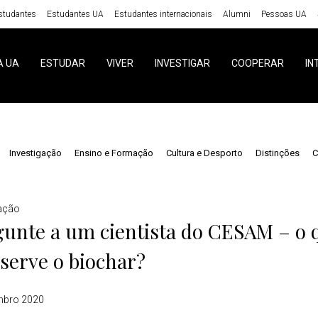
studantes
Estudantes UA
Estudantes internacionais
Alumni
Pessoas UA
A UA
ESTUDAR
VIVER
INVESTIGAR
COOPERAR
IN
Investigação
Ensino e Formação
Cultura e Desporto
Distinções
C
gação
unte a um cientista do CESAM – o q
serve o biochar?
mbro 2020