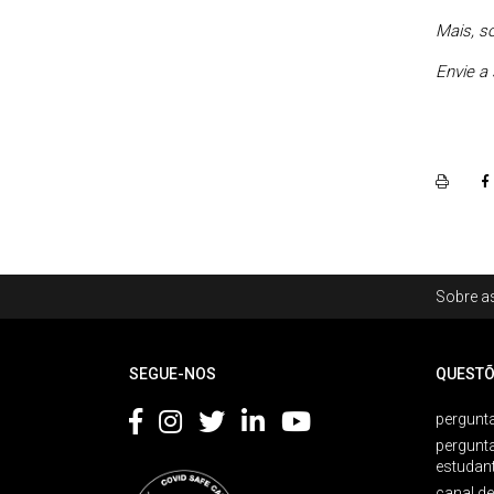
Mais, s
Envie a
Rodapé
Sobre as
Footer
SEGUE-NOS
QUESTÕ
pergunta
pergunt
estudan
canal d