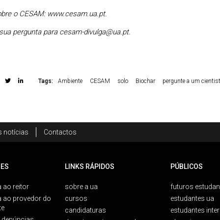
obre o CESAM: www.cesam.ua.pt.
 sua pergunta para cesam-divulga@ua.pt.
Tags:
Ambiente
CESAM
solo
Biochar
pergunte a um cienti
 notícias
Contactos
ES
LINKS RÁPIDOS
PÚBLICOS
 ao reitor
sobre a ua
futuros estudan
a ao provedor do
cursos
estudantes ua
te
candidaturas
estudantes inte
e denúncias