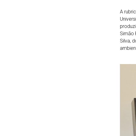
A rubri
Univers
produzi
Simão R
Silva, 
ambient