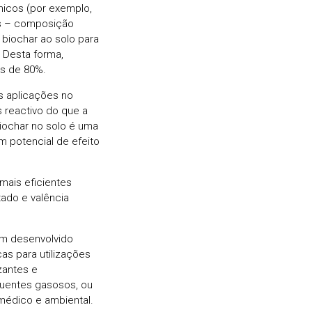
nicos (por exemplo,
cas – composição
 biochar ao solo para
 Desta forma,
s de 80%.
s aplicações no
 reactivo do que a
biochar no solo é uma
m potencial de efeito
mais eficientes
ado e valência
êm desenvolvido
as para utilizações
izantes e
luentes gasosos, ou
médico e ambiental.