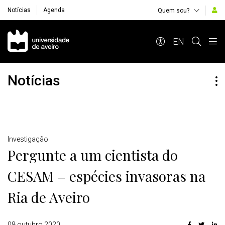
Notícias
Agenda
Quem sou?
Navegação Principal
EN
Notícias
Detalhes
Investigação
Pergunte a um cientista do
CESAM – espécies invasoras na
Ria de Aveiro
08 outubro 2020