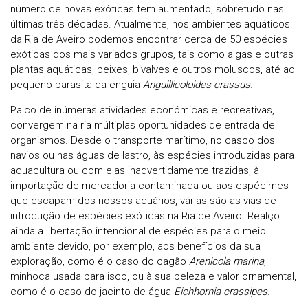
número de novas exóticas tem aumentado, sobretudo nas
últimas três décadas. Atualmente, nos ambientes aquáticos
da Ria de Aveiro podemos encontrar cerca de 50 espécies
exóticas dos mais variados grupos, tais como algas e outras
plantas aquáticas, peixes, bivalves e outros moluscos, até ao
pequeno parasita da enguia
Anguillicoloides crassus
.
Palco de inúmeras atividades económicas e recreativas,
convergem na ria múltiplas oportunidades de entrada de
organismos. Desde o transporte marítimo, no casco dos
navios ou nas águas de lastro, às espécies introduzidas para
aquacultura ou com elas inadvertidamente trazidas, à
importação de mercadoria contaminada ou aos espécimes
que escapam dos nossos aquários, várias são as vias de
introdução de espécies exóticas na Ria de Aveiro. Realço
ainda a libertação intencional de espécies para o meio
ambiente devido, por exemplo, aos benefícios da sua
exploração, como é o caso do cagão
Arenicola
marina
,
minhoca usada para isco, ou à sua beleza e valor ornamental,
como é o caso do jacinto-de-água
Eichhornia crassipes
.