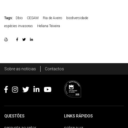
Tags:
Dbio
CESAM
Ria de Aveiro
biodiversidade
espécies invasoras
Heliana Teixeira
Rodapé
Sobre as notícias
Contactos
Footer
QUESTÕES
LINKS RÁPIDOS
pergunta ao reitor
sobre a ua