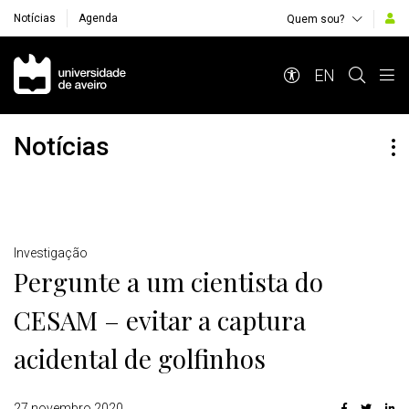
Notícias
Agenda
Quem sou?
Navegação Principal
EN
Notícias
Detalhes
Investigação
Pergunte a um cientista do
CESAM – evitar a captura
acidental de golfinhos
27 novembro 2020