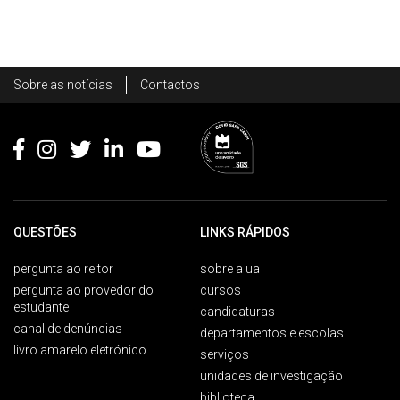
Rodapé
Sobre as notícias
Contactos
Footer
QUESTÕES
LINKS RÁPIDOS
pergunta ao reitor
sobre a ua
pergunta ao provedor do
cursos
estudante
candidaturas
canal de denúncias
departamentos e escolas
livro amarelo eletrónico
serviços
unidades de investigação
biblioteca