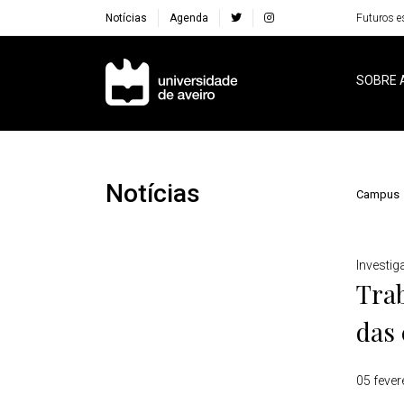
Notícias
Agenda
Futuros e
Navegação Principal
SOBRE 
Notícias
Campus
Detalhes
Investi
Trab
das
05 fever