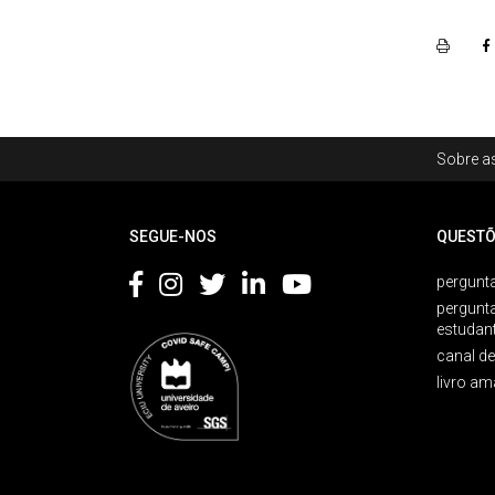
Rodapé
Sobre as
Footer
SEGUE-NOS
QUESTÕ
pergunta
pergunt
estudan
canal d
livro am