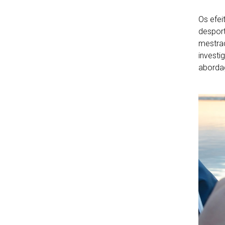
Os efei
desport
mestrad
investi
abordag