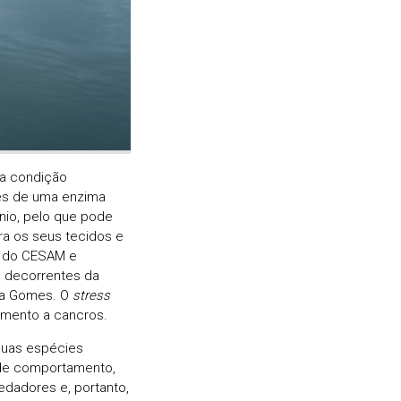
ma condição
es de uma enzima
nio, pelo que pode
ra os seus tecidos e
or do CESAM e
s decorrentes da
fia Gomes. O
stress
imento a cancros.
 duas espécies
 de comportamento,
edadores e, portanto,