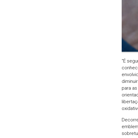
“É segu
conheci
envolvi
diminui
para as
orienta
liberta
oxidati
Decorre
emblemá
sobretu