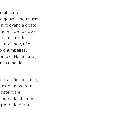
entalmente
bjetivos industriais
 a relevância deste
e, em certos dias,
 o número de
r no fundo, não
ro chumbeiras,
emplo. No entanto,
enas uma das
cial são, portanto,
 abandonados com
osteiros e
s pesos de chumbo
 por este metal