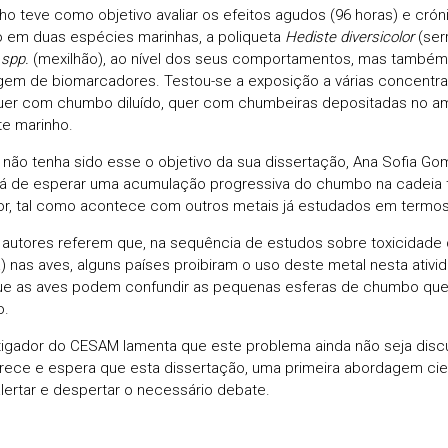
lho teve como objetivo avaliar os efeitos agudos (96 horas) e crón
em duas espécies marinhas, a poliqueta
Hediste diversicolor
(ser
 spp.
(mexilhão), ao nível dos seus comportamentos, mas també
em de biomarcadores. Testou-se a exposição a várias concent
uer com chumbo diluído, quer com chumbeiras depositadas no amb
e marinho.
não tenha sido esse o objetivo da sua dissertação, Ana Sofia Go
á de esperar uma acumulação progressiva do chumbo na cadeia tr
r, tal como acontece com outros metais já estudados em termos
 autores referem que, na sequência de estudos sobre toxicidad
) nas aves, alguns países proibiram o uso deste metal nesta ativ
e as aves podem confundir as pequenas esferas de chumbo que
o.
tigador do CESAM lamenta que este problema ainda não seja disc
ece e espera que esta dissertação, uma primeira abordagem cien
lertar e despertar o necessário debate.