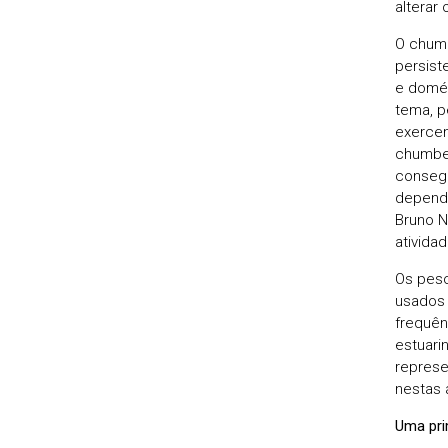
alterar
O chumb
persiste
e domés
tema, p
exercem
chumbei
consegu
depende
Bruno N
ativida
Os peso
usados 
frequên
estuari
represe
nestas 
Uma pri