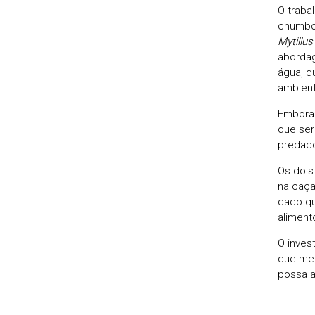
O traba
chumbo 
Mytillus
abordag
água, q
ambient
Embora 
que ser
predado
Os dois
na caça
dado qu
aliment
O inves
que mer
possa a