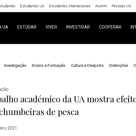
studantes
Estudantes UA
Estudantes internacionais
Alumni
Pessoas UA
A UA
ESTUDAR
VIVER
INVESTIGAR
COOPERAR
IN
Investigação
Ensino e Formação
Cultura e Desporto
Distinções
C
gação
alho académico da UA mostra efeito
 chumbeiras de pesca
eiro 2021