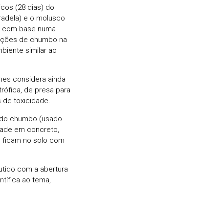
icos (28 dias) do
radela) e o molusco
m com base numa
rações de chumbo na
iente similar ao
mes considera ainda
ófica, de presa para
 de toxicidade.
e do chumbo (usado
idade em concreto,
 ficam no solo com
utido com a abertura
tífica ao tema,