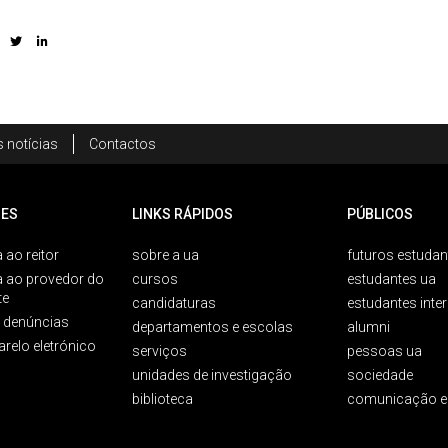
 notícias
Contactos
ES
LINKS RÁPIDOS
PÚBLICOS
 ao reitor
sobre a ua
futuros estudan
a ao provedor do
cursos
estudantes ua
te
candidaturas
estudantes inte
e denúncias
departamentos e escolas
alumni
arelo eletrónico
serviços
pessoas ua
unidades de investigação
sociedade
biblioteca
comunicação e