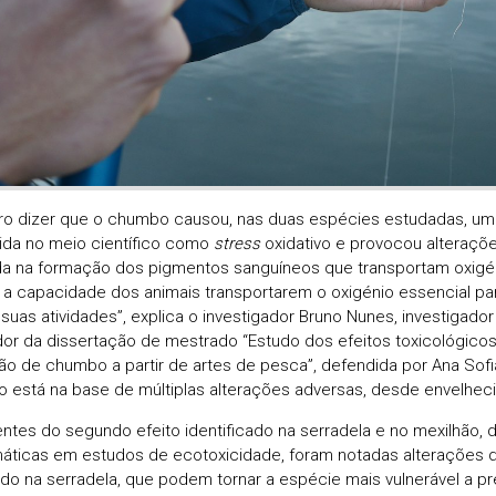
ro dizer que o chumbo causou, nas duas espécies estudadas, u
da no meio científico como
stress
oxidativo e provocou alteraçõ
da na formação dos pigmentos sanguíneos que transportam oxigé
r a capacidade dos animais transportarem o oxigénio essencial pa
 suas atividades”, explica o investigador Bruno Nunes, investigad
dor da dissertação de mestrado “Estudo dos efeitos toxicológico
ção de chumbo a partir de artes de pesca”, defendida por Ana So
vo está na base de múltiplas alterações adversas, desde envelhec
ntes do segundo efeito identificado na serradela e no mexilhão,
ticas em estudos de ecotoxicidade, foram notadas alterações
do na serradela, que podem tornar a espécie mais vulnerável a pr