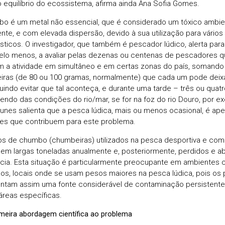
 o equilíbrio do ecossistema, afirma ainda Ana Sofia Gomes.
o é um metal não essencial, que é considerado um tóxico ambi
nte, e com elevada dispersão, devido à sua utilização para vários o
ticos. O investigador, que também é pescador lúdico, alerta para
elo menos, a avaliar pelas dezenas ou centenas de pescadores qu
 a atividade em simultâneo e em certas zonas do país, somando
ras (de 80 ou 100 gramas, normalmente) que cada um pode deixa
indo evitar que tal aconteça, e durante uma tarde – três ou quat
ndo das condições do rio/mar, se for na foz do rio Douro, por ex
unes salienta que a pesca lúdica, mais ou menos ocasional, é ap
des que contribuem para este problema.
s de chumbo (chumbeiras) utilizados na pesca desportiva e comer
em largas toneladas anualmente e, posteriormente, perdidos e
cia. Esta situação é particularmente preocupante em ambientes c
nos, locais onde se usam pesos maiores na pesca lúdica, pois o
ntam assim uma fonte considerável de contaminação persistente
áreas específicas.
meira abordagem científica ao problema