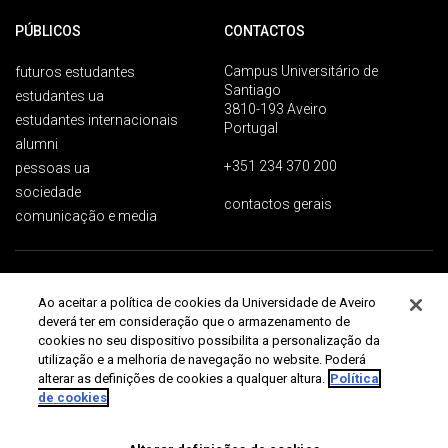
PÚBLICOS
CONTACTOS
Campus Universitário de
futuros estudantes
Santiago
estudantes ua
3810-193 Aveiro
estudantes internacionais
Portugal
alumni
+351 234 370 200
pessoas ua
sociedade
contactos gerais
comunicação e media
Proteção de dados
Termos de utilização
Acessibilidade
Mapa do site
Ao aceitar a política de cookies da Universidade de Aveiro
Universidade de Aveiro 2026
deverá ter em consideração que o armazenamento de
cookies no seu dispositivo possibilita a personalização da
utilização e a melhoria de navegação no website. Poderá
alterar as definições de cookies a qualquer altura.
Política
de cookies