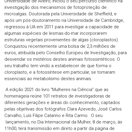
Universidade de Aveiro, iniciou o seu percurso científico na
investigação dos mecanismos de fotoproteção de
microalgas. Doutorada pela Universidade de Sheffield, e
após um pós-doutoramento na Universidade de Cambridge,
regressou à UA em 2011 para investigar a capacidade de
algumas espécies de lesmas-do-mar incorporarem
estruturas vegetais provenientes de algas (cloroplastos).
Conquistou recentemente uma bolsa de 2,3 milhões de
euros, atribuída pelo Conselho Europeu de Investigação, para
desvendar os mistérios destes animais fotossintéticos. O
seu trabalho tem vindo a estabelecer de que forma o
cloroplasto, e a fotossíntese em particular, se tornaram
essenciais ao metabolismo destes animais.
A edição 2021 do livro “Mulheres na Ciência” que as
homenageia reúne 101 retratos de investigadoras de
diferentes gerações e áreas do conhecimento, captados
pelas objetivas dos fotógrafos Clara Azevedo, José Carlos
Carvalho, Luís Filipe Catarino e Rita Carmo. O seu
lançamento, no Dia Internacional da Mulher, 8 de março, às
11h00, terá transmissão em direto a partir da página de