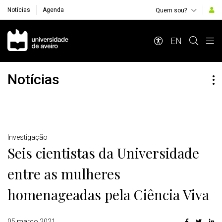
Notícias
Agenda
Quem sou?
Navegação Principal
EN
Notícias
Detalhes
Investigação
Seis cientistas da Universidade
entre as mulheres
homenageadas pela Ciência Viva
05 março 2021