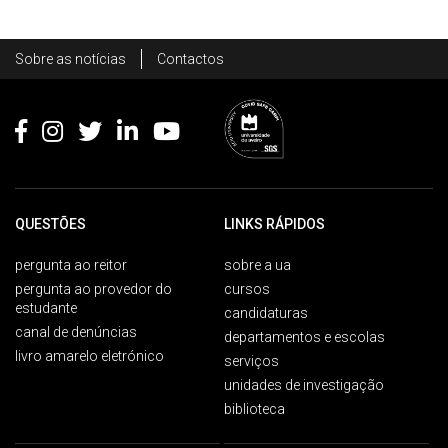
Rodapé
Sobre as notícias
Contactos
Footer
QUESTÕES
LINKS RÁPIDOS
pergunta ao reitor
sobre a ua
pergunta ao provedor do
cursos
estudante
candidaturas
canal de denúncias
departamentos e escolas
livro amarelo eletrónico
serviços
unidades de investigação
biblioteca