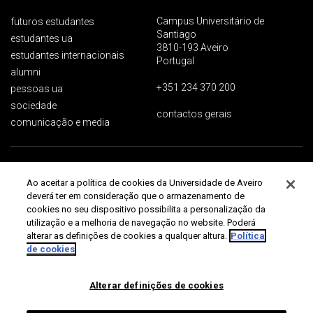
Campus Universitário de
futuros estudantes
Santiago
estudantes ua
3810-193 Aveiro
estudantes internacionais
Portugal
alumni
+351 234 370 200
pessoas ua
sociedade
contactos gerais
comunicação e media
Proteção de dados
Termos de utilização
Acessibilidade
Mapa do site
Ao aceitar a política de cookies da Universidade de Aveiro
Universidade de Aveiro 2026
deverá ter em consideração que o armazenamento de
cookies no seu dispositivo possibilita a personalização da
utilização e a melhoria de navegação no website. Poderá
alterar as definições de cookies a qualquer altura.
Política
de cookies
Alterar definições de cookies