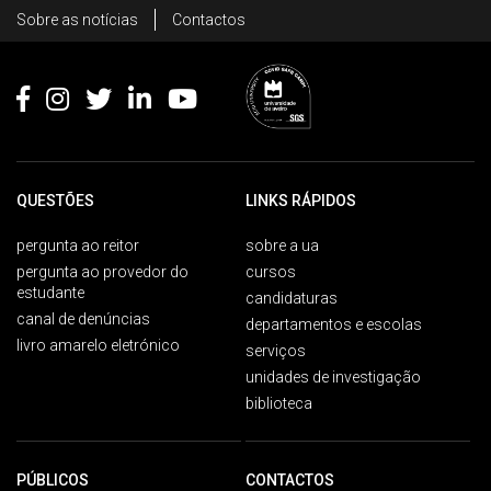
Rodapé
Sobre as notícias
Contactos
Footer
QUESTÕES
LINKS RÁPIDOS
pergunta ao reitor
sobre a ua
pergunta ao provedor do
cursos
estudante
candidaturas
canal de denúncias
departamentos e escolas
livro amarelo eletrónico
serviços
unidades de investigação
biblioteca
PÚBLICOS
CONTACTOS