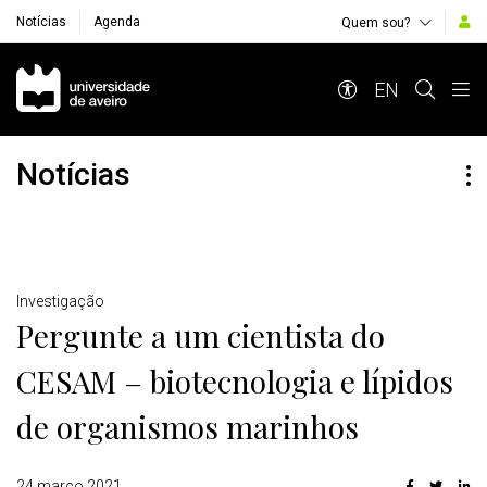
Notícias
Agenda
Quem sou?
Navegação Principal
EN
Notícias
Detalhes
Investigação
Pergunte a um cientista do
CESAM – biotecnologia e lípidos
de organismos marinhos
24 março 2021