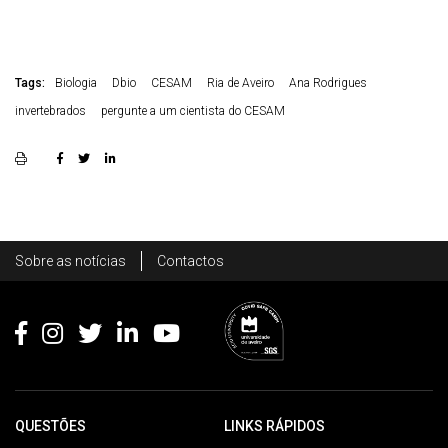
Tags:
Biologia
Dbio
CESAM
Ria de Aveiro
Ana Rodrigues
invertebrados
pergunte a um cientista do CESAM
Rodapé
Sobre as notícias
Contactos
Footer
QUESTÕES
LINKS RÁPIDOS