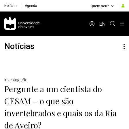
Notícias
Agenda
Quem sou?
Navegação Principal
EN
Notícias
Detalhes
Investigação
Pergunte a um cientista do
CESAM – o que são
invertebrados e quais os da Ria
de Aveiro?