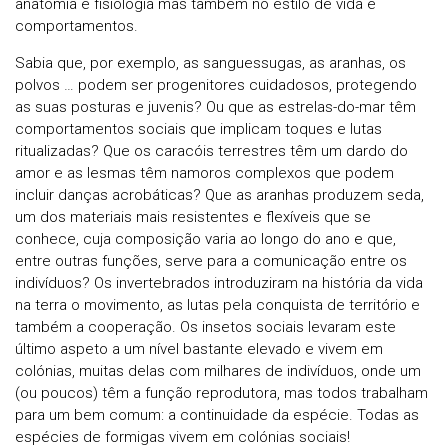
anatomia e fisiologia mas também no estilo de vida e
comportamentos.
Sabia que, por exemplo, as sanguessugas, as aranhas, os
polvos … podem ser progenitores cuidadosos, protegendo
as suas posturas e juvenis? Ou que as estrelas-do-mar têm
comportamentos sociais que implicam toques e lutas
ritualizadas? Que os caracóis terrestres têm um dardo do
amor e as lesmas têm namoros complexos que podem
incluir danças acrobáticas? Que as aranhas produzem seda,
um dos materiais mais resistentes e flexíveis que se
conhece, cuja composição varia ao longo do ano e que,
entre outras funções, serve para a comunicação entre os
indivíduos? Os invertebrados introduziram na história da vida
na terra o movimento, as lutas pela conquista de território e
também a cooperação. Os insetos sociais levaram este
último aspeto a um nível bastante elevado e vivem em
colónias, muitas delas com milhares de indivíduos, onde um
(ou poucos) têm a função reprodutora, mas todos trabalham
para um bem comum: a continuidade da espécie. Todas as
espécies de formigas vivem em colónias sociais!