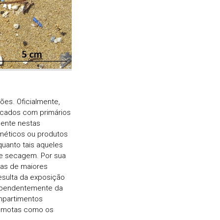
es. Oficialmente,
icados com primários
mente nestas
éticos ou produtos
uanto tais aqueles
 e secagem. Por sua
las de maiores
esulta da exposição
dependentemente da
ompartimentos
 remotas como os