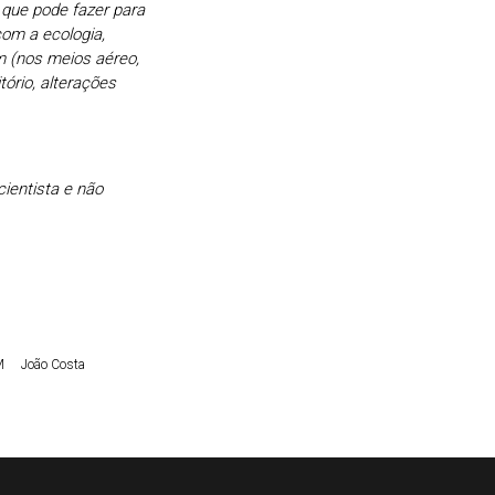
 que pode fazer para
com a ecologia,
m (nos meios aéreo,
tório, alterações
ientista e não
M
João Costa