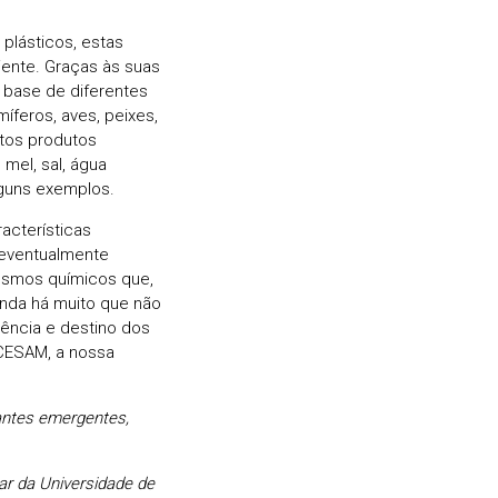
plásticos, estas
ente. Graças às suas
 base de diferentes
íferos, aves, peixes,
tos produtos
mel, sal, água
lguns exemplos.
acterísticas
 eventualmente
esmos químicos que,
inda há muito que não
ência e destino dos
 CESAM, a nossa
antes emergentes,
r da Universidade de