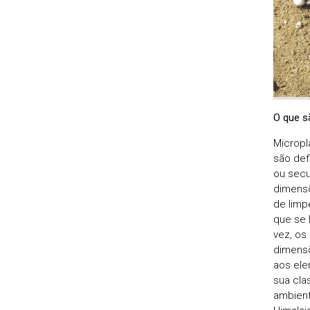
O que s
Micropl
são def
ou secu
dimens
de limp
que se 
vez, os
dimensõ
aos ele
sua cla
ambient