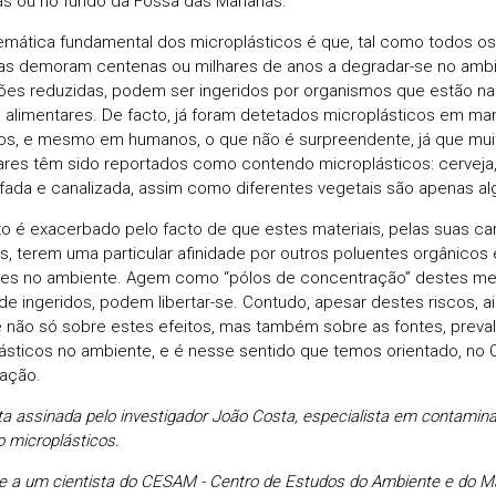
as ou no fundo da Fossa das Marianas.
emática fundamental dos microplásticos é que, tal como todos os 
las demoram centenas ou milhares de anos a degradar-se no ambi
es reduzidas, podem ser ingeridos por organismos que estão na
 alimentares. De facto, já foram detetados microplásticos em mam
s, e mesmo em humanos, o que não é surpreendente, já que mui
ares têm sido reportados como contendo microplásticos: cerveja, 
fada e canalizada, assim como diferentes vegetais são apenas a
to é exacerbado pelo facto de que estes materiais, pelas suas car
s, terem uma particular afinidade por outros poluentes orgânicos
es no ambiente. Agem como “pólos de concentração” destes m
de ingeridos, podem libertar-se. Contudo, apesar destes riscos, a
 não só sobre estes efeitos, mas também sobre as fontes, preval
ásticos no ambiente, e é nesse sentido que temos orientado, no
gação.
a assinada pelo investigador João Costa, especialista em contamin
o microplásticos.
e a um cientista do CESAM - Centro de Estudos do Ambiente e do Ma