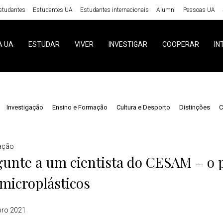
studantes
Estudantes UA
Estudantes internacionais
Alumni
Pessoas UA
A UA
ESTUDAR
VIVER
INVESTIGAR
COOPERAR
IN
Investigação
Ensino e Formação
Cultura e Desporto
Distinções
C
gação
gunte a um cientista do CESAM – o
microplásticos
bro 2021