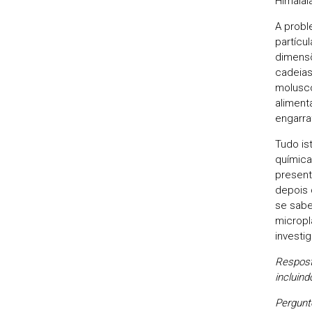
Himalai
A probl
partícu
dimensõ
cadeias
molusco
aliment
engarra
Tudo is
química
present
depois 
se sabe
micropl
investi
Respost
incluind
Pergunt