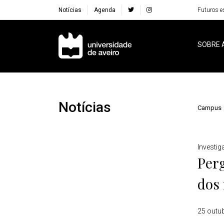
Notícias
Agenda
Futuros e
Navegação Principal
SOBRE 
Notícias
Campus
Detalhes
Investi
Per
dos 
25 outu