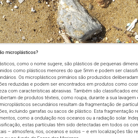
ão microplásticos?
ásticos, como o nome sugere, são plásticos de pequenas dimensõ
inidos como plásticos menores do que 5mm e podem ser classif
ndários. Os microplásticos primários são produzidos deliberada
ões reduzidas e podem ser encontrados em produtos como cosm
eza com características abrasivas. Também são classificados enq
libertam de produtos têxteis, como roupa, durante a sua lavagem
 microplásticos secundários resultam da fragmentação de partícu
es, incluindo garrafas ou sacos de plástico. Esta fragmentação r
mentos, como a ondulação nos oceanos ou a radiação solar. In
ssificação, estas partículas têm sido detectadas em todos os c
ais – atmosfera, rios, oceanos e solos – e em localizações tão