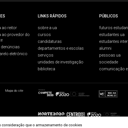
ES
LINKS RÁPIDOS
PÚBLICOS
 ao reitor
sobre a ua
futuros estudan
a ao provedor do
cursos
estudantes ua
te
candidaturas
estudantes inte
e denúncias
departamentos e escolas
alumni
arelo eletrónico
serviços
pessoas ua
unidades de investigação
sociedade
biblioteca
comunicação e
Mapa do site
r em consideração que o armazenamento de cookies