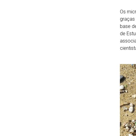
Os micr
graças 
base de
de Estu
associa
cientis