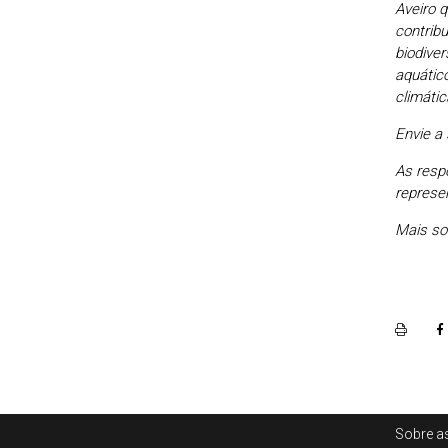
Aveiro q
contribu
biodive
aquático
climátic
Envie a
As respo
represe
Mais so
Rodapé
Sobre as
Footer