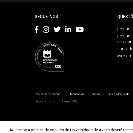
SEGUE-NOS
QUESTÕ
pergunta
pergunt
estudan
canal d
livro am
Proteção de dados
Termos de utilização
Acessibilidade
Universidade de Aveiro 2026
Ao aceitar a política de cookies da Universidade de Aveiro deverá te