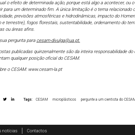
ual o efeito de determinada ação, porque está algo a acontecer, ou o
ir para um determinado fim. A única limitação é o tema relacionado 
rsidade, previsões atmosféricas e hidrodinâmicas, impacto do Home
 e terrestre), fogos florestais, sustentabilidade, ordenamento do terri
as ou áreas afins.
 sua pergunta para
cesam-divulga@ua.pt.
stas publicadas quinzenalmente são da inteira responsabilidade do c
ntam qualquer posição oficial do CESAM.
bre o CESAM: www.cesam-la.pt
Tags:
CESAM
microplásticos
pergunte a um cientista do CESA
 notícias
Contactos