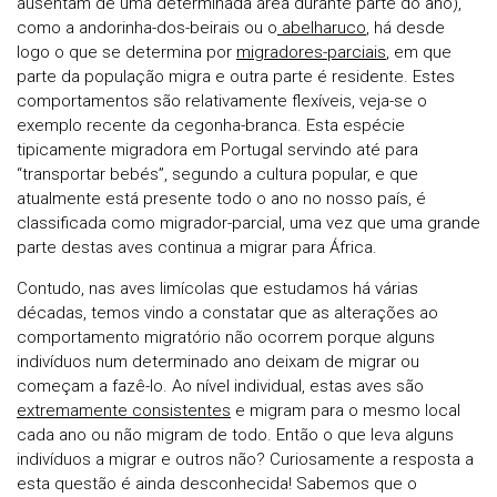
ausentam de uma determinada área durante parte do ano),
como a andorinha-dos-beirais ou o
abelharuco
, há desde
logo o que se determina por
migradores-parciais
, em que
parte da população migra e outra parte é residente. Estes
comportamentos são relativamente flexíveis, veja-se o
exemplo recente da cegonha-branca. Esta espécie
tipicamente migradora em Portugal servindo até para
“transportar bebés”, segundo a cultura popular, e que
atualmente está presente todo o ano no nosso país, é
classificada como migrador-parcial, uma vez que uma grande
parte destas aves continua a migrar para África.
Contudo, nas aves limícolas que estudamos há várias
décadas, temos vindo a constatar que as alterações ao
comportamento migratório não ocorrem porque alguns
indivíduos num determinado ano deixam de migrar ou
começam a fazê-lo. Ao nível individual, estas aves são
extremamente consistentes
e migram para o mesmo local
cada ano ou não migram de todo. Então o que leva alguns
indivíduos a migrar e outros não? Curiosamente a resposta a
esta questão é ainda desconhecida! Sabemos que o