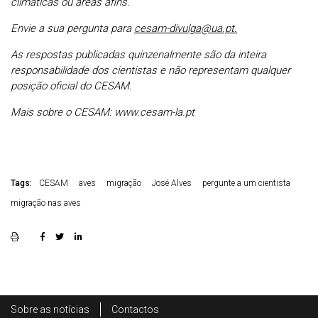
climáticas ou áreas afins.
Envie a sua pergunta para
cesam-divulga@ua.pt.
As respostas publicadas quinzenalmente são da inteira
responsabilidade dos cientistas e não representam qualquer
posição oficial do CESAM.
Mais sobre o CESAM: www.cesam-la.pt
Tags:
CESAM
aves
migração
José Alves
pergunte a um cientista
migração nas aves
Rodapé
Sobre as notícias
Contactos
Footer