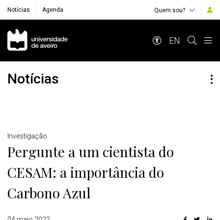
Notícias
Agenda
Quem sou?
Navegação Principal
EN
Notícias
Detalhes
Investigação
Pergunte a um cientista do
CESAM: a importância do
Carbono Azul
04 maio 2022