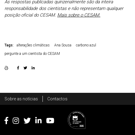
As respostas publicadas quinzenalmente são da inteira
responsabilidade dos cientistas e não representam qualquer
posição oficial do CESAM.
Mais sobre o CESAM.
Tags:
alterações climáticas
Ana Sousa
carbono azul
pergunte a um cientista do CESAM
Rodapé
Sobre as notícias
Contactos
Footer