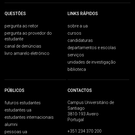
QUESTÕES
LINKS RÁPIDOS
pergunta ao reitor
sobre a ua
pergunta ao provedor do
cursos
estudante
candidaturas
canal de denúncias
departamentos e escolas
livro amarelo eletrónico
serviços
unidades de investigação
biblioteca
PÚBLICOS
CONTACTOS
Campus Universitário de
futuros estudantes
Santiago
estudantes ua
3810-193 Aveiro
estudantes internacionais
Portugal
alumni
+351 234 370 200
pessoas ua