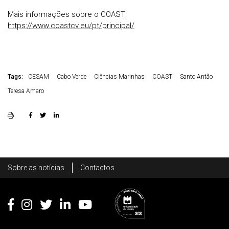
Mais informações sobre o COAST:
https://www.coastcv.eu/pt/principal/
Tags:
CESAM
Cabo Verde
Ciências Marinhas
COAST
Santo Antão
Teresa Amaro
Rodapé
Sobre as notícias
Contactos
Footer