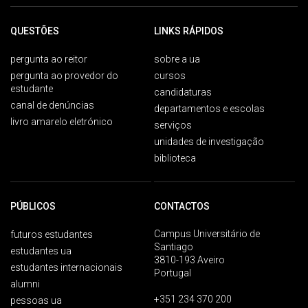
QUESTÕES
LINKS RÁPIDOS
pergunta ao reitor
sobre a ua
pergunta ao provedor do
cursos
estudante
candidaturas
canal de denúncias
departamentos e escolas
livro amarelo eletrónico
serviços
unidades de investigação
biblioteca
PÚBLICOS
CONTACTOS
Campus Universitário de
futuros estudantes
Santiago
estudantes ua
3810-193 Aveiro
estudantes internacionais
Portugal
alumni
+351 234 370 200
pessoas ua