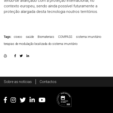
tendo-se avançado com a proteção internacional, no
contexto europeu, sendo ainda possível futuramente a
proteção alargada desta tecnologia noutros territórios.
Tags:
ciceco
saúde
Biomateriais
COMPASS
sistema imunitário
terapias de modulação localizada do sistema imunitário
Rodapé
Sobre as notícias
Contactos
Footer