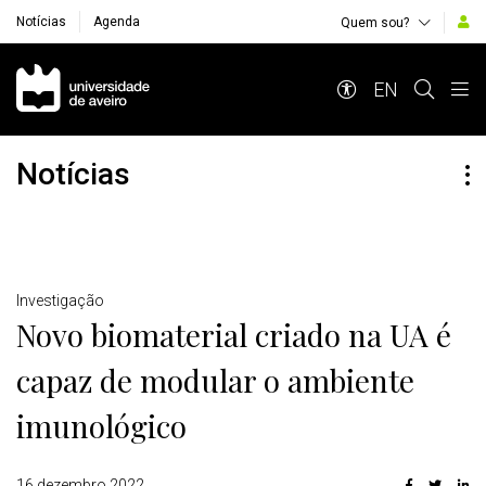
Notícias
Agenda
Quem sou?
Navegação Principal
EN
Notícias
Detalhes
Investigação
Novo biomaterial criado na UA é
capaz de modular o ambiente
imunológico
16 dezembro 2022