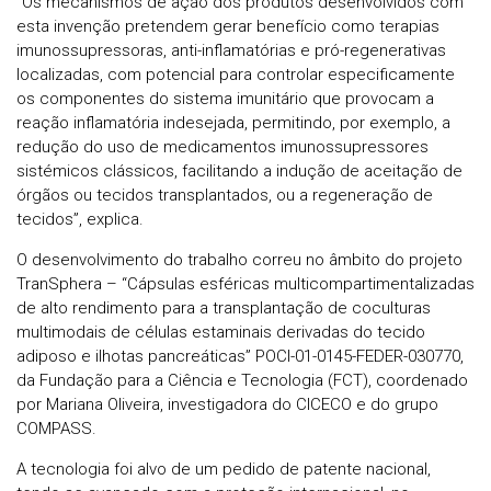
“Os mecanismos de ação dos produtos desenvolvidos com
esta invenção pretendem gerar benefício como terapias
imunossupressoras, anti-inflamatórias e pró-regenerativas
localizadas, com potencial para controlar especificamente
os componentes do sistema imunitário que provocam a
reação inflamatória indesejada, permitindo, por exemplo, a
redução do uso de medicamentos imunossupressores
sistémicos clássicos, facilitando a indução de aceitação de
órgãos ou tecidos transplantados, ou a regeneração de
tecidos”, explica.
O desenvolvimento do trabalho correu no âmbito do projeto
TranSphera – “Cápsulas esféricas multicompartimentalizadas
de alto rendimento para a transplantação de coculturas
multimodais de células estaminais derivadas do tecido
adiposo e ilhotas pancreáticas” POCI-01-0145-FEDER-030770,
da Fundação para a Ciência e Tecnologia (FCT), coordenado
por Mariana Oliveira, investigadora do CICECO e do grupo
COMPASS.
A tecnologia foi alvo de um pedido de patente nacional,