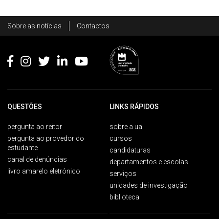
Rodapé
Sobre as notícias
Contactos
Footer
QUESTÕES
LINKS RÁPIDOS
pergunta ao reitor
sobre a ua
pergunta ao provedor do
cursos
estudante
candidaturas
canal de denúncias
departamentos e escolas
livro amarelo eletrónico
serviços
unidades de investigação
biblioteca