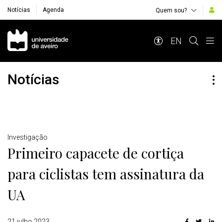
Notícias
Agenda
Quem sou?
Navegação Principal
EN
Notícias
Detalhes
Investigação
Primeiro capacete de cortiça
para ciclistas tem assinatura da
UA
21 julho 2023