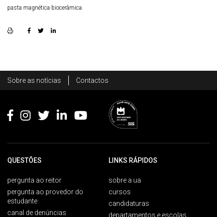
pasta magnética biocerâmica
Rodapé
Sobre as notícias
Contactos
Footer
QUESTÕES
LINKS RÁPIDOS
pergunta ao reitor
sobre a ua
pergunta ao provedor do
cursos
estudante
candidaturas
canal de denúncias
departamentos e escolas