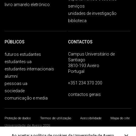
livro amarelo eletrónico
serviços
unidades de investigação
biblioteca
PÚBLICOS
CONTACTOS
Campus Universitário de
futuros estudantes
Santiago
estudantes ua
3810-193 Aveiro
estudantes internacionais
Portugal
alumni
+351 234 370 200
pessoas ua
sociedade
contactos gerais
comunicação e media
Proteção de dados
Termos de utilização
Acessibilidade
Mapa do site
Universidade de Aveiro 2026
Ao aceitar a política de cookies da Universidade de Aveiro