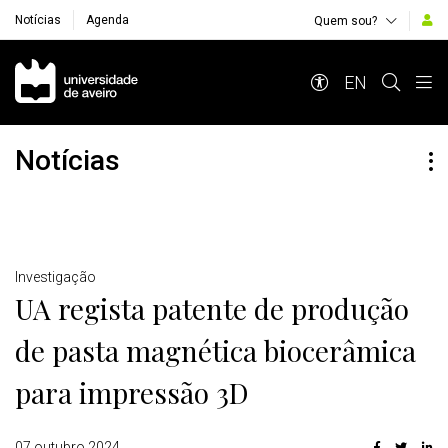
Notícias
Agenda
Quem sou?
Navegação Principal
EN
Notícias
Detalhes
Investigação
UA regista patente de produção
de pasta magnética biocerâmica
para impressão 3D
07 outubro 2024