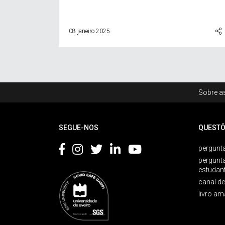
08 janeiro 2025
Rodapé
Sobre as
Footer
SEGUE-NOS
QUESTÕ
pergunta
pergunt
estudan
canal d
livro am