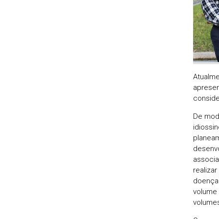
Atualme
apresen
conside
De modo
idiossi
planeam
desenvo
associa
realiza
doença 
volume 
volumes