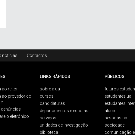
 notícias
Contactos
ES
LINKS RÁPIDOS
PÚBLICOS
 ao reitor
sobre a ua
futuros estudan
a ao provedor do
cursos
estudantes ua
te
candidaturas
estudantes inte
e denúncias
departamentos e escolas
alumni
arelo eletrónico
serviços
pessoas ua
unidades de investigação
sociedade
biblioteca
comunicação e