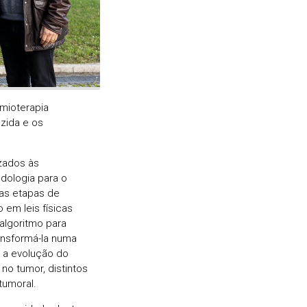
mioterapia
uzida e os
zados às
dologia para o
ias etapas de
 em leis físicas
algoritmo para
ansformá-la numa
 a evolução do
no tumor, distintos
tumoral.