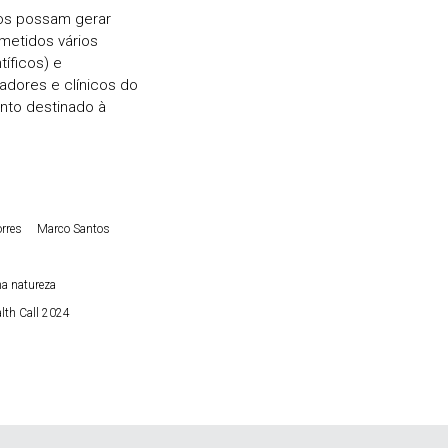
os possam gerar
metidos vários
íficos) e
gadores e clínicos do
ento destinado à
orres
Marco Santos
na natureza
lth Call 2024