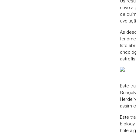
Os resu
novo al
de quim
evoluçã
As desc
fenómen
Isto ab
oncológ
astrofís
Este tr
Gonçalv
Herdeir
assim c
Este tr
Biology
hole al