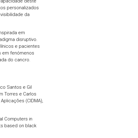
 capacidade deste
ntos personalizados
isibilidade da
inspirada em
igma disruptivo.
línicos e pacientes
dos em fenómenos
çada do cancro.
co Santos e Gil
m Torres e Carlos
 Aplicações (CIDMA),
nal Computers in
ts based on black
.