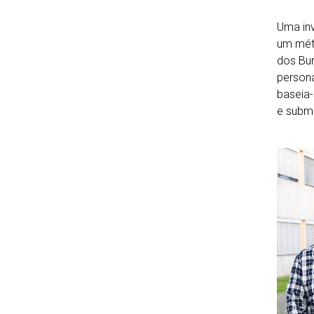
Uma inv
um méto
dos Bur
persona
baseia-
e subme