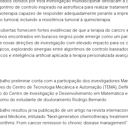
ltados obtidos por esta investigação multidisciplinar destacam a
goritmo de controlo inspirado na astrofísica para realizar tratame
ioterapia capazes de responder adequadamente perante a imprev
o tumoral, incluindo a resistência tumoral à quimioterapia.
obertas fornecem fortes evidências de que a terapia do cancro 
os encontrados em buracos negros pode emergir como um parad
re novas direções de investigação com elevado impacto para os c
icos, explorando sinergias entre algoritmos de controlo basea
icos e inteligência artificial aplicada à terapia personalizada avan
abalho preliminar conta com a participação dos investigadores Mar
es do Centro de Tecnologia Mecânica e Automação (TEMA), Delfi
o do Centro de Investigação e Desenvolvimento em Matemática e
omo do estudante de doutoramento Rodrigo Bernardo.
abalho resultou já na publicação de um artigo na revista internacio
 and Medicine, intitulado “Next-generation chemotherapy treatmen
gorithms: From cancer remission to chronic disease management”