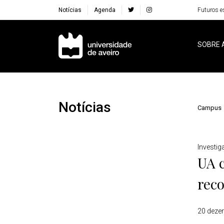
Notícias
Agenda
Futuros e
Navegação Principal
SOBRE 
Notícias
Campus
Detalhes
Investi
UA c
reco
20 deze