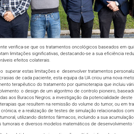
nte verifica-se que os tratamentos oncológicos baseados em qui
tam limitações significativas, destacando-se a sua eficiência red
ráveis efeitos colaterais.
 superar estas limitações e desenvolver tratamentos personali
ncrasias de cada paciente, esta equipa da UA criou uma nova meto
ento terapêutico do tratamento por quimioterapia que incluiu vár
lvimento: o design de um algoritmo de controlo pioneiro, baseado
das aos Buracos Negros; a investigação da potencialidade deste 
r terapias que resultem na remissão do volume do tumor, ou em tr
crónica; e a realização de testes de simulação relacionados com
tumoral, utilizando distintos fármacos, incluindo a sua acumulação 
 tumorais e diversos modelos matemáticos de desenvolvimento 