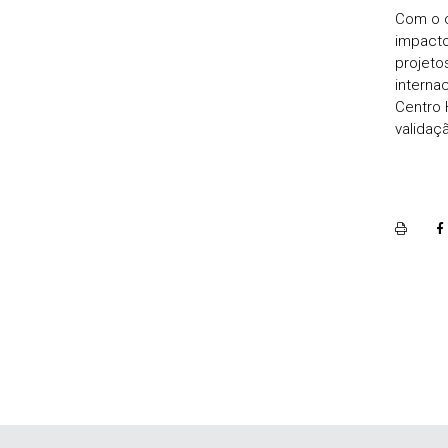
Com o o
impacto
projeto
interna
Centro 
validaçã