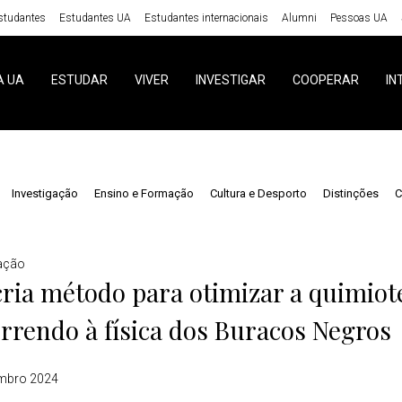
studantes
Estudantes UA
Estudantes internacionais
Alumni
Pessoas UA
A UA
ESTUDAR
VIVER
INVESTIGAR
COOPERAR
IN
Investigação
Ensino e Formação
Cultura e Desporto
Distinções
C
gação
ria método para otimizar a quimiot
rrendo à física dos Buracos Negros
mbro 2024