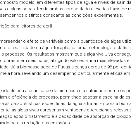
mposto modelo, em diferentes tipos de água e níveis de salinid
ivas e algas secas, tendo ambas apresentado elevadas taxas de
empenhos distintos consoante as condições experimentais.
mpreender o efeito de variáveis como a quantidade de algas utili
nte e a salinidade da água, foi aplicada uma metodologia estatísti
r o processo. Os resultados mostram que a alga viva Ulva conseg
o corante em seis horas, atingindo valores ainda mais elevados 
fada. Já a biomassa seca de Fucus alcança cerca de 96 por ce
meia hora, revelando um desempenho particularmente eficaz em
se identificou a quantidade de biomassa e a salinidade como os pr
ciam a eficiência do processo, permitindo adaptar a escolha da es
a às características específicas da água a tratar. Embora a biom
ente, as algas vivas apresentam vantagens operacionais relevante
ração após o tratamento e a capacidade de absorção de dióxido
uindo para a redução das emissões.