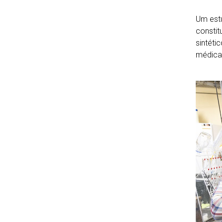
Um est
constit
sintéti
médica 