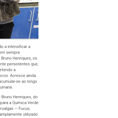
 a intensificar a
 nem sempre
 Bruno Henriques, os
te persistentes que,
etendo a
ticos. Acresce ainda
acumular-se ao longo
humana.
e Bruno Henriques, do
para a Química Verde
roalgas — Fucus,
 amplamente utilizado