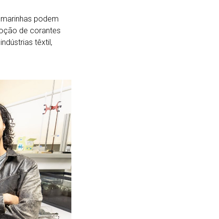
s marinhas podem
moção de corantes
dústrias têxtil,