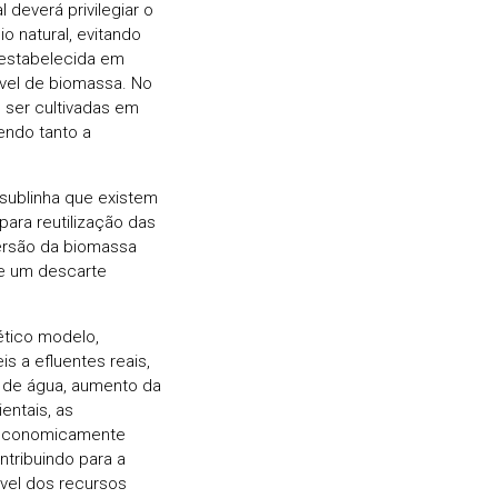
 deverá privilegiar o
o natural, evitando
 estabelecida em
ível de biomassa. No
 ser cultivadas em
endo tanto a
 sublinha que existem
para reutilização das
versão da biomassa
re um descarte
ético modelo,
s a efluentes reais,
 de água, aumento da
entais, as
e economicamente
ntribuindo para a
vel dos recursos