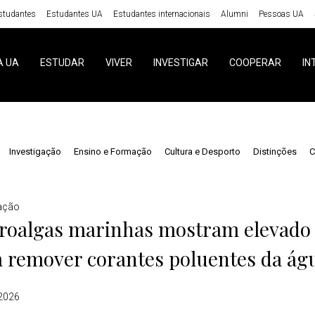
studantes
Estudantes UA
Estudantes internacionais
Alumni
Pessoas UA
A UA
ESTUDAR
VIVER
INVESTIGAR
COOPERAR
IN
Investigação
Ensino e Formação
Cultura e Desporto
Distinções
C
gação
roalgas marinhas mostram elevado 
a remover corantes poluentes da ág
 2026