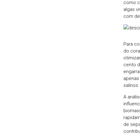
como co
algas v
com des
Para co
do cora
otimiza
cento d
engarra
apenas 
salinos.
A análi
influen
biomass
rapidam
de sepa
contrib