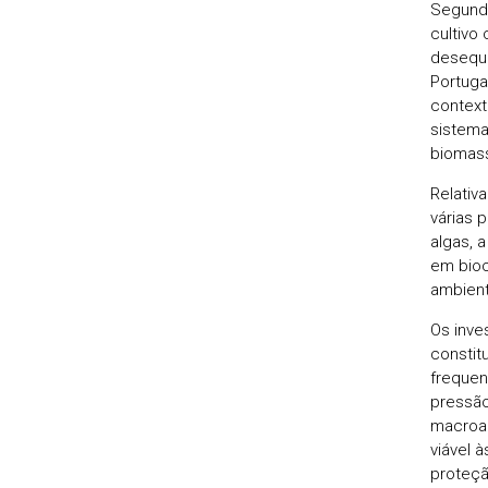
Segundo
cultivo
desequi
Portuga
context
sistema
biomass
Relativ
várias 
algas, 
em bioc
ambient
Os inve
constit
frequen
pressão
macroal
viável 
proteçã