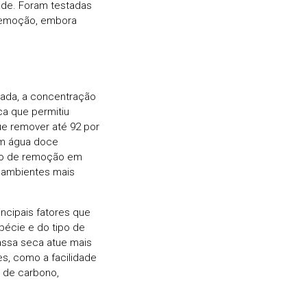
ade. Foram testadas
 remoção, embora
zada, a concentração
ca que permitiu
ue remover até 92 por
em água doce
nto de remoção em
 ambientes mais
incipais fatores que
pécie e do tipo de
assa seca atue mais
s, como a facilidade
 de carbono,