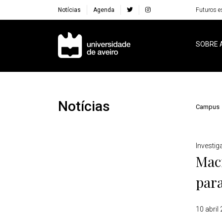
Notícias
Agenda
Futuros e
Navegação Principal
SOBRE 
Notícias
Campus
Detalhes
Investi
Mac
par
10 abril