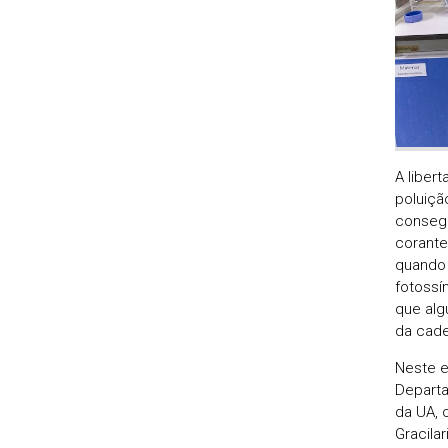
A liber
poluiçã
consegu
corante
quando 
fotossí
que alg
da cade
Neste e
Departa
da UA, 
Gracila