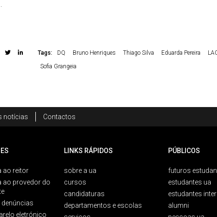
.
Tags:
DQ
Bruno Henriques
Thiago Silva
Eduarda Pereira
LA
Sofia Grangeia
 notícias
Contactos
ES
LINKS RÁPIDOS
PÚBLICOS
 ao reitor
sobre a ua
futuros estudan
a ao provedor do
cursos
estudantes ua
te
candidaturas
estudantes inte
e denúncias
departamentos e escolas
alumni
arelo eletrónico