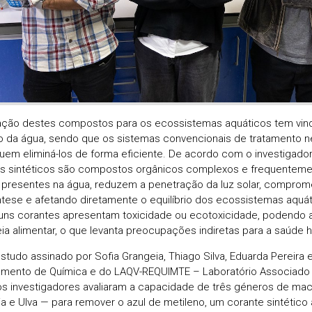
tação destes compostos para os ecossistemas aquáticos tem vindo
o da água, sendo que os sistemas convencionais de tratamento
em eliminá-los de forma eficiente. De acordo com o investigador
s sintéticos são compostos orgânicos complexos e frequentemen
presentes na água, reduzem a penetração da luz solar, comprom
ntese e afetando diretamente o equilíbrio dos ecossistemas aquá
uns corantes apresentam toxicidade ou ecotoxicidade, podendo 
ia alimentar, o que levanta preocupações indiretas para a saúde 
studo assinado por Sofia Grangeia, Thiago Silva, Eduarda Pereira 
mento de Química e do LAQV-REQUIMTE – Laboratório Associado 
os investigadores avaliaram a capacidade de três géneros de mac
ria e Ulva — para remover o azul de metileno, um corante sintético