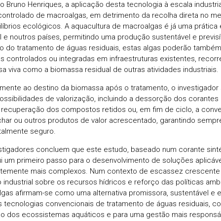
 Bruno Henriques, a aplicação desta tecnologia à escala industrial
 controlado de macroalgas, em detrimento da recolha direta no mei
líbrios ecológicos. A aquacultura de macroalgas é já uma prática
l e noutros países, permitindo uma produção sustentável e previs
o do tratamento de águas residuais, estas algas poderão também
s controlados ou integradas em infraestruturas existentes, recorr
a viva como a biomassa residual de outras atividades industriais.
amente ao destino da biomassa após o tratamento, o investigador
possibilidades de valorização, incluindo a dessorção dos corantes 
a recuperação dos compostos retidos ou, em fim de ciclo, a con
har ou outros produtos de valor acrescentado, garantindo semp
almente seguro.
stigadores concluem que este estudo, baseado num corante sint
ui um primeiro passo para o desenvolvimento de soluções aplicávei
temente mais complexos. Num contexto de escassez crescente
 industrial sobre os recursos hídricos e reforço das políticas ambi
gas afirmam-se como uma alternativa promissora, sustentável 
às tecnologias convencionais de tratamento de águas residuais, co
o dos ecossistemas aquáticos e para uma gestão mais responsá