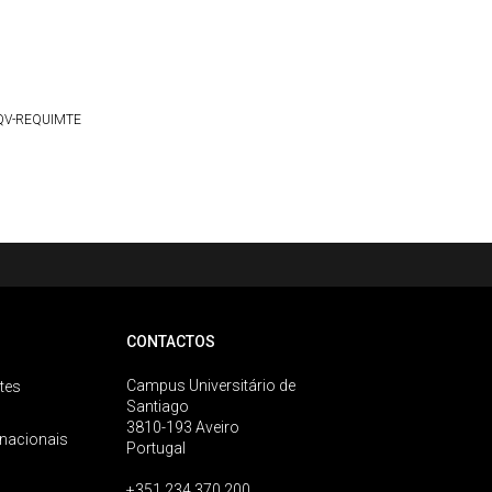
QV-REQUIMTE
CONTACTOS
Campus Universitário de
tes
Santiago
3810-193 Aveiro
rnacionais
Portugal
+351 234 370 200